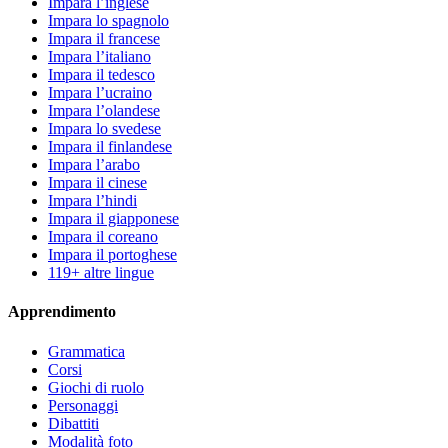
Impara l’inglese
Impara lo spagnolo
Impara il francese
Impara l’italiano
Impara il tedesco
Impara l’ucraino
Impara l’olandese
Impara lo svedese
Impara il finlandese
Impara l’arabo
Impara il cinese
Impara l’hindi
Impara il giapponese
Impara il coreano
Impara il portoghese
119+ altre lingue
Apprendimento
Grammatica
Corsi
Giochi di ruolo
Personaggi
Dibattiti
Modalità foto