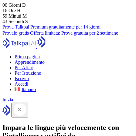
00
Giorni
D
16
Ore
H
59
Minuti
M
42
Secondi
S
Prova Talkpal Premium gratuitamente per 14 giorni
Provalo gratis
Offerta limitata:
Prova gratuita per 2 settimane
Prima pagina
Apprendimento
Per Affari
Per Istruzione
Iscriviti
Accedi
Italiano
Inizia
Impara le lingue più velocemente con
l'intelligenza artificiale