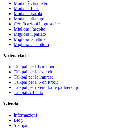
Modalità chiamata
Modalità frase
Modalità parola
Modalità dialogo
Certificazioni linguistiche
Migliora l’ascolto
Migliora il parlato
Migliora la lettura
Migliora la scrittura
Partenariati
Talkpal per l’istruzione
Talkpal per le aziende
Talkpal per le imprese
Talkpal per il Non Profit
Talkpal per rivenditori e partnership
Talkpal Affiliato
Azienda
Informazioni
Blog
Stampa