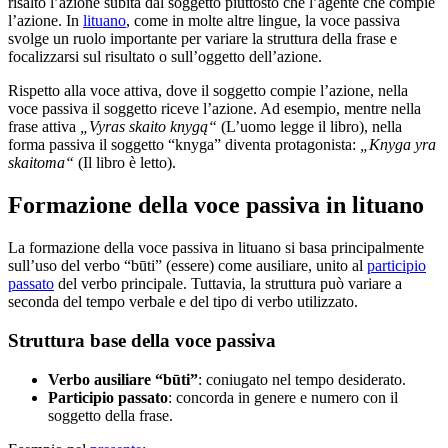
risalto l’azione subita dal soggetto piuttosto che l’agente che compie
l’azione. In
lituano
, come in molte altre lingue, la voce passiva
svolge un ruolo importante per variare la struttura della frase e
focalizzarsi sul risultato o sull’oggetto dell’azione.
Rispetto alla voce attiva, dove il soggetto compie l’azione, nella
voce passiva il soggetto riceve l’azione. Ad esempio, mentre nella
frase attiva
„Vyras skaito knygą“
(L’uomo legge il libro), nella
forma passiva il soggetto “knyga” diventa protagonista:
„Knyga yra
skaitoma“
(Il libro è letto).
Formazione della voce passiva in lituano
La formazione della voce passiva in lituano si basa principalmente
sull’uso del verbo “būti” (essere) come ausiliare, unito al
participio
passato
del verbo principale. Tuttavia, la struttura può variare a
seconda del tempo verbale e del tipo di verbo utilizzato.
Struttura base della voce passiva
Verbo ausiliare “būti”
: coniugato nel tempo desiderato.
Participio passato
: concorda in genere e numero con il
soggetto della frase.