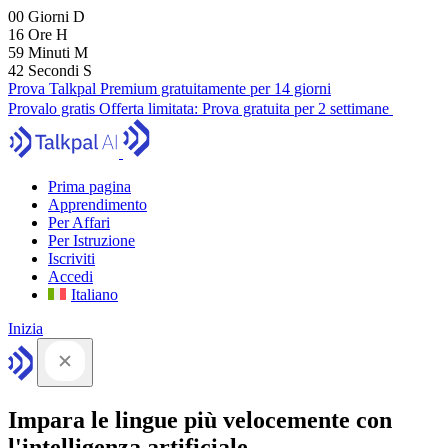
00
Giorni
D
16
Ore
H
59
Minuti
M
41
Secondi
S
Prova Talkpal Premium gratuitamente per 14 giorni
Provalo gratis
Offerta limitata:
Prova gratuita per 2 settimane
Prima pagina
Apprendimento
Per Affari
Per Istruzione
Iscriviti
Accedi
Italiano
Inizia
Impara le lingue più velocemente con
l'intelligenza artificiale