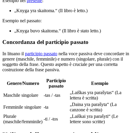
Esempio nel
presente
:
„Knyga yra skaitoma.“ (Il libro è letto.)
Esempio nel passato:
„Knyga buvo skaitoma.“ (Il libro è stato letto.)
Concordanza del participio passato
In lituano il
participio passato
nella voce passiva deve concordare in
genere (maschile, femminile) e numero (singolare, plurale) con il
soggetto della frase. Questo aspetto è cruciale per una corretta
costruzione della frase passiva.
Participio
Genere/Numero
Esempio
passato
„Laiškas yra parašytas“ (La
Maschile singolare
-tas / -tas
lettera è scritta)
„Daina yra parašyta“ (La
Femminile singolare
-ta
canzone è scritta)
Plurale
„Laiškai yra parašyti“ (Le
-ti / -tos
(maschile/femminile)
lettere sono scritte)