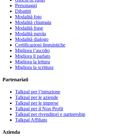
Personaggi
Dibattiti
Modalità foto
Modalità chiamata
Modalità frase
Modalità parola
Modalità dialogo
Certificazioni linguistiche
Migliora l’ascolto
Migliora il parlato
Migliora la lettura
Migliora la scrittura
Partenariati
Talkpal per l’istruzione
Talkpal per le aziende
Talkpal per le imprese
Talkpal per il Non Profit
Talkpal per rivenditori e partnership
Talkpal Affiliato
Azienda