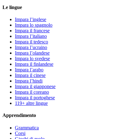
Le lingue
Impara l’inglese
Impara lo spagnolo
Impara il francese
Impara l’italiano
Impara il tedesco
Impara l’ucraino
Impara l’olandese
Impara lo svedese
Impara il finlandese
Impara l’arabo
Impara il cinese
Impara l’hindi
Impara il giapponese
Impara il coreano
Impara il portoghese
119+ altre lingue
Apprendimento
Grammatica
Corsi
Giochi di ruolo