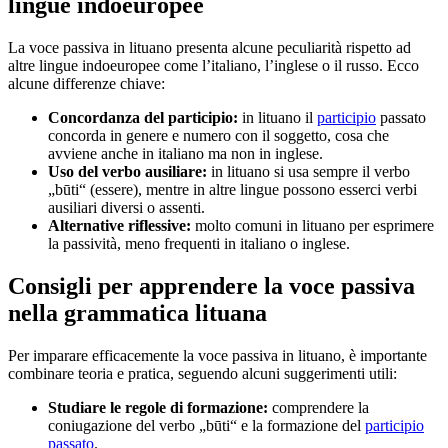
lingue indoeuropee
La voce passiva in lituano presenta alcune peculiarità rispetto ad
altre lingue indoeuropee come l’italiano, l’inglese o il russo. Ecco
alcune differenze chiave:
Concordanza del participio:
in lituano il
participio
passato
concorda in genere e numero con il soggetto, cosa che
avviene anche in italiano ma non in inglese.
Uso del verbo ausiliare:
in lituano si usa sempre il verbo
„būti“ (essere), mentre in altre lingue possono esserci verbi
ausiliari diversi o assenti.
Alternative riflessive:
molto comuni in lituano per esprimere
la passività, meno frequenti in italiano o inglese.
Consigli per apprendere la voce passiva
nella grammatica lituana
Per imparare efficacemente la voce passiva in lituano, è importante
combinare teoria e pratica, seguendo alcuni suggerimenti utili:
Studiare le regole di formazione:
comprendere la
coniugazione del verbo „būti“ e la formazione del
participio
passato
.