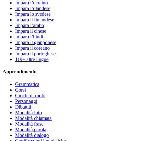
Impara l’ucraino
Impara l’olandese
Impara lo svedese
Impara il finlandese
Impara l’arabo
Impara il cinese
Impara l’hindi
Impara il giapponese
Impara il coreano
Impara il portoghese
119+ altre lingue
Apprendimento
Grammatica
Corsi
Giochi di ruolo
Personaggi
Dibattiti
Modalità foto
Modalità chiamata
Modalità frase
Modalità parola
Modalità dialogo
Certificazioni linguistiche