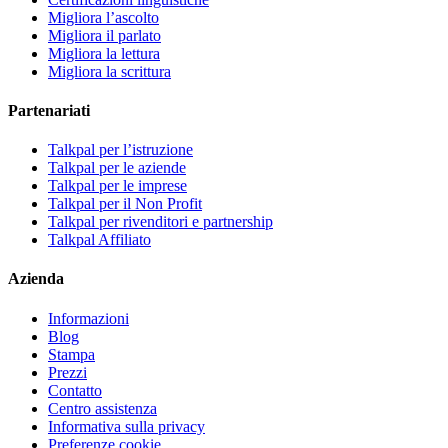
Migliora l’ascolto
Migliora il parlato
Migliora la lettura
Migliora la scrittura
Partenariati
Talkpal per l’istruzione
Talkpal per le aziende
Talkpal per le imprese
Talkpal per il Non Profit
Talkpal per rivenditori e partnership
Talkpal Affiliato
Azienda
Informazioni
Blog
Stampa
Prezzi
Contatto
Centro assistenza
Informativa sulla privacy
Preferenze cookie