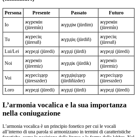
Persona
Presente
Passato
Futuro
жүремін
жүремін
Io
жүрдім (jürdim)
(jüremín)
(jüremín)
жүресің
жүресің
Tu
жүрдің (jürdiñ)
(jüresıñ)
(jüresıñ)
Lui/Lei
жүреді (jüredi)
жүрді (jürdi)
жүреді (jüredi)
жүреміз
жүреміз
Noi
жүрдік (jürdik)
(jüremiz)
(jüremiz)
жүресіздер
жүрдіңіздер
жүресіздер
Voi
(jüresızder)
(jürdiñizder)
(jüresızder)
Loro
жүреді (jüredi)
жүрді (jürdi)
жүреді (jüredi)
L’armonia vocalica e la sua importanza
nella coniugazione
L’armonia vocalica è un principio fonetico per cui le vocali
all’interno di una parola si armonizzano in termini di caratteristiche