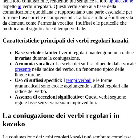
nella loro coniugazione, rendendo più semplice la loro
applicazione
rispetto
ai
verbi irregolari. Questi verbi sono alla base della
comunicazione quotidiana e rappresentano una parte essenziale per
formare frasi corrette e comprensibili. La loro struttura è influenzata
da elementi come l’armonia vocalica, i suffissi e le particelle che
modificano il significato e il tempo verbale.
Caratteristiche principali dei verbi regolari kazaki
Base verbale stabile:
I verbi regolari mantengono una radice
invariata durante la coniugazione.
Armomia vocalica:
La scelta dei suffissi dipende dalla vocale
presente
nella radice del verbo, un fenomeno tipico delle
lingue turche.
Uso di suffissi specifici:
I
tempi verbali
e le forme
grammaticali sono create aggiungendo suffissi regolari alla
radice del verbo.
Assenza di eccezioni significative:
Questi verbi seguono
regole fisse senza variazioni imprevedibili.
La coniugazione dei verbi regolari in
kazako
La coniugazione dei verbi regolari kazaki può sembrare complessa