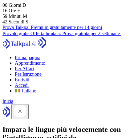
00
Giorni
D
16
Ore
H
59
Minuti
M
42
Secondi
S
Prova Talkpal Premium gratuitamente per 14 giorni
Provalo gratis
Offerta limitata:
Prova gratuita per 2 settimane
Prima pagina
Apprendimento
Per Affari
Per Istruzione
Iscriviti
Accedi
Italiano
Inizia
Impara le lingue più velocemente con
l'intelligenza artificiale