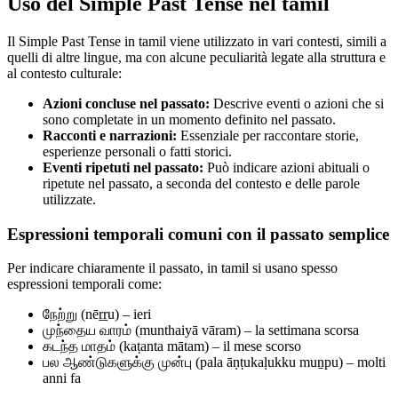
Uso del Simple Past Tense nel tamil
Il Simple Past Tense in tamil viene utilizzato in vari contesti, simili a
quelli di altre lingue, ma con alcune peculiarità legate alla struttura e
al contesto culturale:
Azioni concluse nel passato:
Descrive eventi o azioni che si
sono completate in un momento definito nel passato.
Racconti e narrazioni:
Essenziale per raccontare storie,
esperienze personali o fatti storici.
Eventi ripetuti nel passato:
Può indicare azioni abituali o
ripetute nel passato, a seconda del contesto e delle parole
utilizzate.
Espressioni temporali comuni con il passato semplice
Per indicare chiaramente il passato, in tamil si usano spesso
espressioni temporali come:
நேற்று (nēṟṟu) – ieri
முந்தைய வாரம் (munthaiyā vāram) – la settimana scorsa
கடந்த மாதம் (kaṭanta mātam) – il mese scorso
பல ஆண்டுகளுக்கு முன்பு (pala āṇṭukaḷukku muṉpu) – molti
anni fa