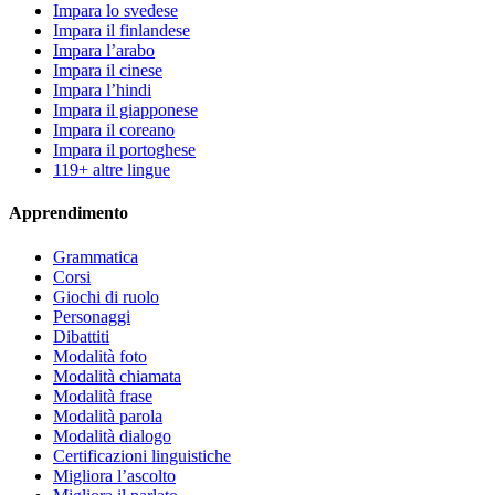
Impara lo svedese
Impara il finlandese
Impara l’arabo
Impara il cinese
Impara l’hindi
Impara il giapponese
Impara il coreano
Impara il portoghese
119+ altre lingue
Apprendimento
Grammatica
Corsi
Giochi di ruolo
Personaggi
Dibattiti
Modalità foto
Modalità chiamata
Modalità frase
Modalità parola
Modalità dialogo
Certificazioni linguistiche
Migliora l’ascolto