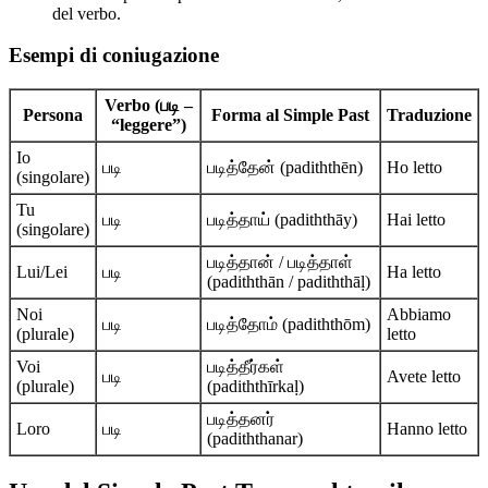
del verbo.
Esempi di coniugazione
Verbo (படி –
Persona
Forma al Simple Past
Traduzione
“leggere”)
Io
படி
படித்தேன் (padiththēn)
Ho letto
(singolare)
Tu
படி
படித்தாய் (padiththāy)
Hai letto
(singolare)
படித்தான் / படித்தாள்
Lui/Lei
படி
Ha letto
(padiththān / padiththāḷ)
Noi
Abbiamo
படி
படித்தோம் (padiththōm)
(plurale)
letto
Voi
படித்தீர்கள்
படி
Avete letto
(plurale)
(padiththīrkaḷ)
படித்தனர்
Loro
படி
Hanno letto
(padiththanar)