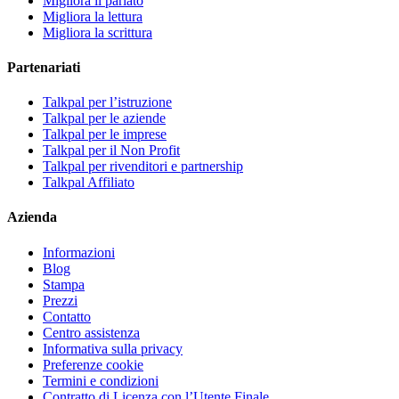
Migliora il parlato
Migliora la lettura
Migliora la scrittura
Partenariati
Talkpal per l’istruzione
Talkpal per le aziende
Talkpal per le imprese
Talkpal per il Non Profit
Talkpal per rivenditori e partnership
Talkpal Affiliato
Azienda
Informazioni
Blog
Stampa
Prezzi
Contatto
Centro assistenza
Informativa sulla privacy
Preferenze cookie
Termini e condizioni
Contratto di Licenza con l’Utente Finale