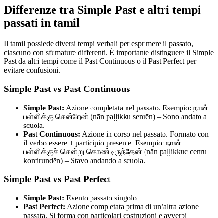
Differenze tra Simple Past e altri tempi
passati in tamil
Il tamil possiede diversi tempi verbali per esprimere il passato,
ciascuno con sfumature differenti. È importante distinguere il Simple
Past da altri tempi come il Past Continuous o il Past Perfect per
evitare confusioni.
Simple Past vs Past Continuous
Simple Past:
Azione completata nel passato. Esempio: நான்
பள்ளிக்கு சென்றேன் (nāṉ paḷḷikku senṟēṉ) – Sono andato a
scuola.
Past Continuous:
Azione in corso nel passato. Formato con
il verbo essere + participio presente. Esempio: நான்
பள்ளிக்குச் சென்று கொண்டிருந்தேன் (nāṉ paḷḷikkuc ceṉṟu
koṇṭirundēṉ) – Stavo andando a scuola.
Simple Past vs Past Perfect
Simple Past:
Evento passato singolo.
Past Perfect:
Azione completata prima di un’altra azione
passata. Si forma con particolari costruzioni e avverbi