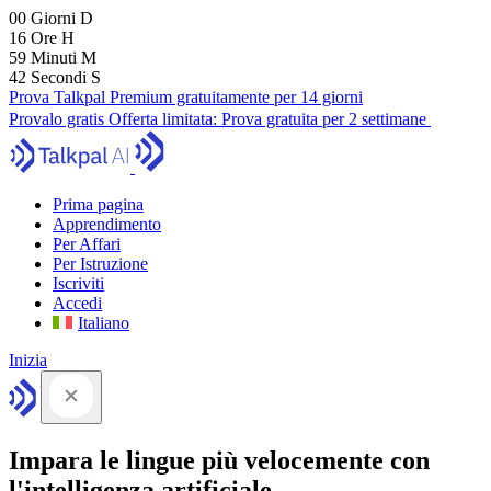
00
Giorni
D
16
Ore
H
59
Minuti
M
41
Secondi
S
Prova Talkpal Premium gratuitamente per 14 giorni
Provalo gratis
Offerta limitata:
Prova gratuita per 2 settimane
Prima pagina
Apprendimento
Per Affari
Per Istruzione
Iscriviti
Accedi
Italiano
Inizia
Impara le lingue più velocemente con
l'intelligenza artificiale