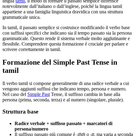
lingua
tamil
, il modo di formare il passato semplice differisce
notevolmente dall’italiano o dall’inglese, poiché la lingua tamil
appartiene a una famiglia linguistica dravidica con una struttura
grammaticale unica.
In tamil, il passato semplice si costruisce modificando il verbo base
con suffissi specifici che indicano sia il tempo passato sia la persona
grammaticale. Questo rende il sistema verbale molto agglutinante e
flessibile. Comprendere questa formazione è cruciale per parlare e
scrivere correttamente in tamil.
Formazione del Simple Past Tense in
tamil
Il verbo tamil si compone generalmente di una radice verbale a cui
vengono aggiunti suffissi che indicano tempo, persona e numero.
Nel caso del
Simple Past
Tense, il suffisso cambia in base alla
persona (prima, seconda, terza) e al numero (singolare, plurale).
Struttura base
Radice verbale + suffisso passato + marcatori di
persona/numero
Il suffisso passato più comune è
-thth
o
-tt
, ma varia a seconda