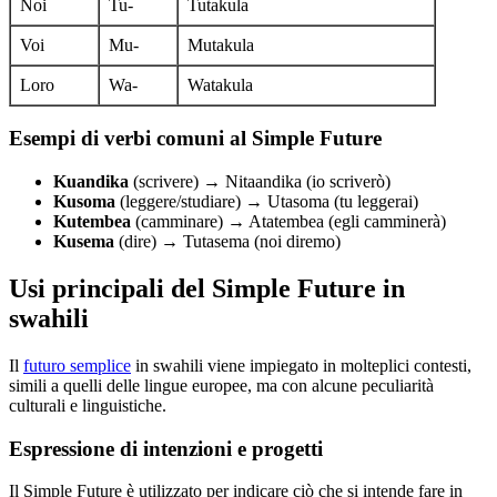
Noi
Tu-
Tutakula
Voi
Mu-
Mutakula
Loro
Wa-
Watakula
Esempi di verbi comuni al Simple Future
Kuandika
(scrivere) → Nitaandika (io scriverò)
Kusoma
(leggere/studiare) → Utasoma (tu leggerai)
Kutembea
(camminare) → Atatembea (egli camminerà)
Kusema
(dire) → Tutasema (noi diremo)
Usi principali del Simple Future in
swahili
Il
futuro semplice
in swahili viene impiegato in molteplici contesti,
simili a quelli delle lingue europee, ma con alcune peculiarità
culturali e linguistiche.
Espressione di intenzioni e progetti
Il Simple Future è utilizzato per indicare ciò che si intende fare in