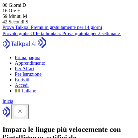
00
Giorni
D
16
Ore
H
59
Minuti
M
41
Secondi
S
Prova Talkpal Premium gratuitamente per 14 giorni
Provalo gratis
Offerta limitata:
Prova gratuita per 2 settimane
Prima pagina
Apprendimento
Per Affari
Per Istruzione
Iscriviti
Accedi
Italiano
Inizia
Impara le lingue più velocemente con
l'intelligenza artificiale