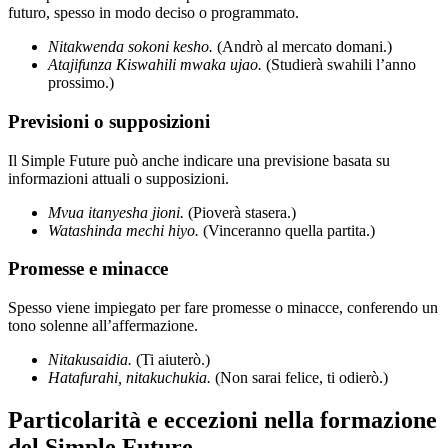
futuro, spesso in modo deciso o programmato.
Nitakwenda sokoni kesho.
(Andrò al mercato domani.)
Atajifunza Kiswahili mwaka ujao.
(Studierà swahili l’anno
prossimo.)
Previsioni o supposizioni
Il Simple Future può anche indicare una previsione basata su
informazioni attuali o supposizioni.
Mvua itanyesha jioni.
(Pioverà stasera.)
Watashinda mechi hiyo.
(Vinceranno quella partita.)
Promesse e minacce
Spesso viene impiegato per fare promesse o minacce, conferendo un
tono solenne all’affermazione.
Nitakusaidia.
(Ti aiuterò.)
Hatafurahi, nitakuchukia.
(Non sarai felice, ti odierò.)
Particolarità e eccezioni nella formazione
del Simple Future