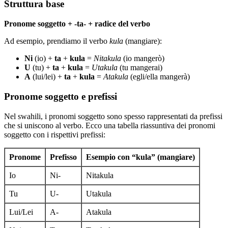
Struttura base
Pronome soggetto + -ta- + radice del verbo
Ad esempio, prendiamo il verbo
kula
(mangiare):
Ni
(io) +
ta
+
kula
=
Nitakula
(io mangerò)
U
(tu) +
ta
+
kula
=
Utakula
(tu mangerai)
A
(lui/lei) +
ta
+
kula
=
Atakula
(egli/ella mangerà)
Pronome soggetto e prefissi
Nel swahili, i pronomi soggetto sono spesso rappresentati da prefissi
che si uniscono al verbo. Ecco una tabella riassuntiva dei pronomi
soggetto con i rispettivi prefissi:
Pronome
Prefisso
Esempio con “kula” (mangiare)
Io
Ni-
Nitakula
Tu
U-
Utakula
Lui/Lei
A-
Atakula