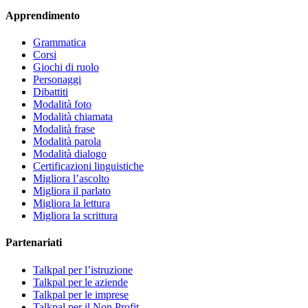
Apprendimento
Grammatica
Corsi
Giochi di ruolo
Personaggi
Dibattiti
Modalità foto
Modalità chiamata
Modalità frase
Modalità parola
Modalità dialogo
Certificazioni linguistiche
Migliora l’ascolto
Migliora il parlato
Migliora la lettura
Migliora la scrittura
Partenariati
Talkpal per l’istruzione
Talkpal per le aziende
Talkpal per le imprese
Talkpal per il Non Profit