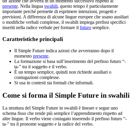
un’azione che avverrà in un momento successivo rispetto al
presente
. Nella lingua
swahili
, questo tempo è particolarmente
importante perché permette di esprimere intenzioni, progetti e
previsioni. A differenza di alcune lingue europee che usano ausiliari
o modifiche verbali complesse, il swahili impiega prefissi specifici
inseriti nella radice verbale per formare il
futuro
semplice.
Caratteristiche principali
Il Simple Future indica azioni che avverranno dopo il
momento
presente
.
La formazione si basa sull’inserimento del prefisso futuro “-
ta-” tra il soggetto e il verbo.
È un tempo semplice, quindi non richiede ausiliari o
coniugazioni complesse.
Si usa in contesti sia formali che informali.
Come si forma il Simple Future in swahili
La struttura del Simple Future in swahili è lineare e segue uno
schema fisso che rende più semplice l’apprendimento rispetto ad
altre lingue. Il verbo viene coniugato inserendo il prefisso futuro “-
ta-” tra il pronome soggetto e la radice del verbo.