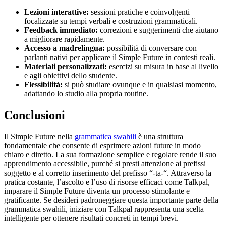
Lezioni interattive:
sessioni pratiche e coinvolgenti
focalizzate su tempi verbali e costruzioni grammaticali.
Feedback immediato:
correzioni e suggerimenti che aiutano
a migliorare rapidamente.
Accesso a madrelingua:
possibilità di conversare con
parlanti nativi per applicare il Simple Future in contesti reali.
Materiali personalizzati:
esercizi su misura in base al livello
e agli obiettivi dello studente.
Flessibilità:
si può studiare ovunque e in qualsiasi momento,
adattando lo studio alla propria routine.
Conclusioni
Il Simple Future nella
grammatica swahili
è una struttura
fondamentale che consente di esprimere azioni future in modo
chiaro e diretto. La sua formazione semplice e regolare rende il suo
apprendimento accessibile, purché si presti attenzione ai prefissi
soggetto e al corretto inserimento del prefisso “-ta-“. Attraverso la
pratica costante, l’ascolto e l’uso di risorse efficaci come Talkpal,
imparare il Simple Future diventa un processo stimolante e
gratificante. Se desideri padroneggiare questa importante parte della
grammatica swahili, iniziare con Talkpal rappresenta una scelta
intelligente per ottenere risultati concreti in tempi brevi.