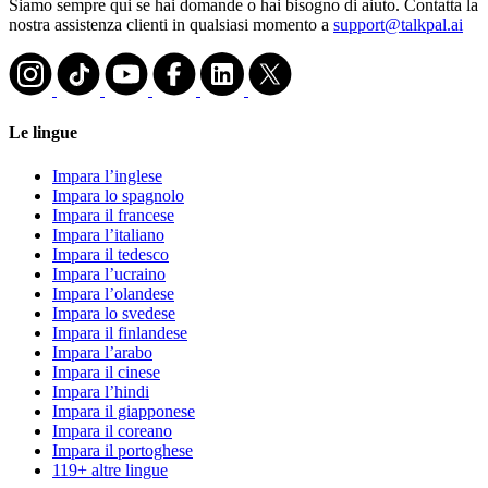
Siamo sempre qui se hai domande o hai bisogno di aiuto. Contatta la
nostra assistenza clienti in qualsiasi momento a
support@talkpal.ai
Le lingue
Impara l’inglese
Impara lo spagnolo
Impara il francese
Impara l’italiano
Impara il tedesco
Impara l’ucraino
Impara l’olandese
Impara lo svedese
Impara il finlandese
Impara l’arabo
Impara il cinese
Impara l’hindi
Impara il giapponese
Impara il coreano
Impara il portoghese
119+ altre lingue