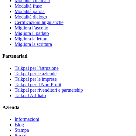
Modalità chiamata
Modalità frase
Modalità parola
Modalità dialogo
Certificazioni linguistiche
Migliora l’ascolto
Migliora il parlato
Migliora la lettura
Migliora la scrittura
Partenariati
Talkpal per l’istruzione
Talkpal per le aziende
Talkpal per le imprese
Talkpal per il Non Profit
Talkpal per rivenditori e partnership
Talkpal Affiliato
Azienda
Informazioni
Blog
Stampa
Prezzi