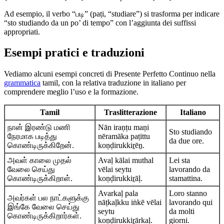
Ad esempio, il verbo “படி” (paṭi, “studiare”) si trasforma per indicare
“sto studiando da un po’ di tempo” con l’aggiunta dei suffissi
appropriati.
Esempi pratici e traduzioni
Vediamo alcuni esempi concreti di Presente Perfetto Continuo nella
grammatica
tamil, con la relativa traduzione in italiano per
comprendere meglio l’uso e la formazione.
Tamil
Traslitterazione
Italiano
நான் இரண்டு மணி
Nān iraṇṭu maṇi
Sto studiando
நேரமாக படித்து
nēramāka paṭittu
da due ore.
கொண்டிருக்கிறேன்.
koṇḍirukkiṟēṉ.
அவள் காலை முதல்
Avaḷ kālai muthal
Lei sta
வேலை செய்து
vēlai seytu
lavorando da
கொண்டிருக்கிறாள்.
koṇḍirukkiṟāḷ.
stamattina.
Avarkaḷ pala
Loro stanno
அவர்கள் பல நாட்களுக்கு
nāṭkaḷkku iṅkē vēlai
lavorando qui
இங்கே வேலை செய்து
seytu
da molti
கொண்டிருக்கிறார்கள்.
koṇḍirukkiṟārkaḷ.
giorni.