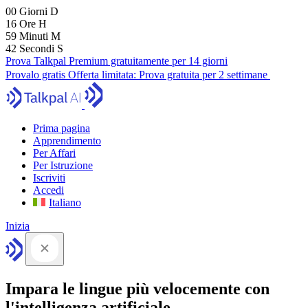
00
Giorni
D
16
Ore
H
59
Minuti
M
41
Secondi
S
Prova Talkpal Premium gratuitamente per 14 giorni
Provalo gratis
Offerta limitata:
Prova gratuita per 2 settimane
Prima pagina
Apprendimento
Per Affari
Per Istruzione
Iscriviti
Accedi
Italiano
Inizia
Impara le lingue più velocemente con
l'intelligenza artificiale