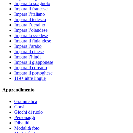
Impara lo spagnolo
Impara il francese
Impara l’italiano
Impara il tedesco
Impara l’ucraino
Impara l’olandese
Impara lo svedese
Impara il finlandese
Impara l’arabo
Impara il cinese
Impara l’hindi
Impara il giapponese
Impara il coreano
Impara il portoghese
119+ altre lingue
Apprendimento
Grammatica
Corsi
Giochi di ruolo
Personaggi
Dibattiti
Modalità foto