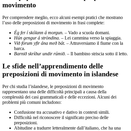
movimento
Per comprendere meglio, ecco alcuni esempi pratici che mostrano
l’uso delle preposizioni di movimento in frasi complete:
Ég fer í skólann á morgun.
– Vado a scuola domani.
Hún gengur á ströndina.
– Lei cammina verso la spiaggia.
Við förum yfir ána með bát.
– Attraversiamo il fiume con la
barca.
Barnið skríður undir rúmið.
– Il bambino striscia sotto il letto.
Le sfide nell’apprendimento delle
preposizioni di movimento in islandese
Per chi studia l’islandese, le preposizioni di movimento
rappresentano una delle difficoltà principali a causa della
complessità dei casi grammaticali e delle eccezioni. Alcuni dei
problemi più comuni includono:
Confusione tra accusativo e dativo in contesti simili.
Difficoltà nel riconoscere il significato preciso delle
preposizioni.
Abitudine a tradurre letteralmente dall’italiano, che ha una