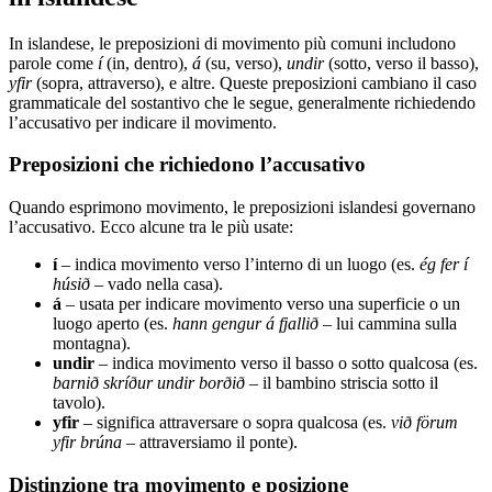
In islandese, le preposizioni di movimento più comuni includono
parole come
í
(in, dentro),
á
(su, verso),
undir
(sotto, verso il basso),
yfir
(sopra, attraverso), e altre. Queste preposizioni cambiano il caso
grammaticale del sostantivo che le segue, generalmente richiedendo
l’accusativo per indicare il movimento.
Preposizioni che richiedono l’accusativo
Quando esprimono movimento, le preposizioni islandesi governano
l’accusativo. Ecco alcune tra le più usate:
í
– indica movimento verso l’interno di un luogo (es.
ég fer í
húsið
– vado nella casa).
á
– usata per indicare movimento verso una superficie o un
luogo aperto (es.
hann gengur á fjallið
– lui cammina sulla
montagna).
undir
– indica movimento verso il basso o sotto qualcosa (es.
barnið skríður undir borðið
– il bambino striscia sotto il
tavolo).
yfir
– significa attraversare o sopra qualcosa (es.
við förum
yfir brúna
– attraversiamo il ponte).
Distinzione tra movimento e posizione