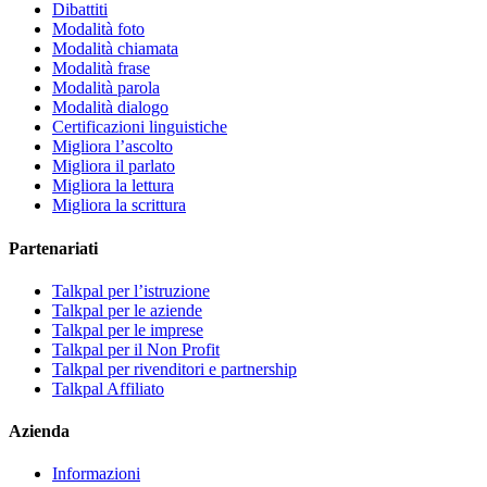
Dibattiti
Modalità foto
Modalità chiamata
Modalità frase
Modalità parola
Modalità dialogo
Certificazioni linguistiche
Migliora l’ascolto
Migliora il parlato
Migliora la lettura
Migliora la scrittura
Partenariati
Talkpal per l’istruzione
Talkpal per le aziende
Talkpal per le imprese
Talkpal per il Non Profit
Talkpal per rivenditori e partnership
Talkpal Affiliato
Azienda
Informazioni