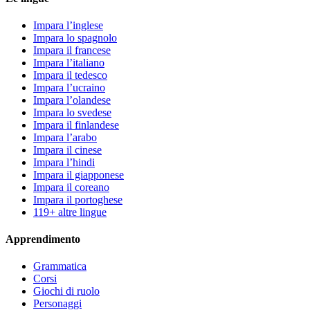
Impara l’inglese
Impara lo spagnolo
Impara il francese
Impara l’italiano
Impara il tedesco
Impara l’ucraino
Impara l’olandese
Impara lo svedese
Impara il finlandese
Impara l’arabo
Impara il cinese
Impara l’hindi
Impara il giapponese
Impara il coreano
Impara il portoghese
119+ altre lingue
Apprendimento
Grammatica
Corsi
Giochi di ruolo
Personaggi