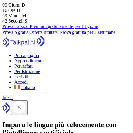
00
Giorni
D
16
Ore
H
59
Minuti
M
41
Secondi
S
Prova Talkpal Premium gratuitamente per 14 giorni
Provalo gratis
Offerta limitata:
Prova gratuita per 2 settimane
Prima pagina
Apprendimento
Per Affari
Per Istruzione
Iscriviti
Accedi
Italiano
Inizia
Impara le lingue più velocemente con
l'intelligenza artificiale