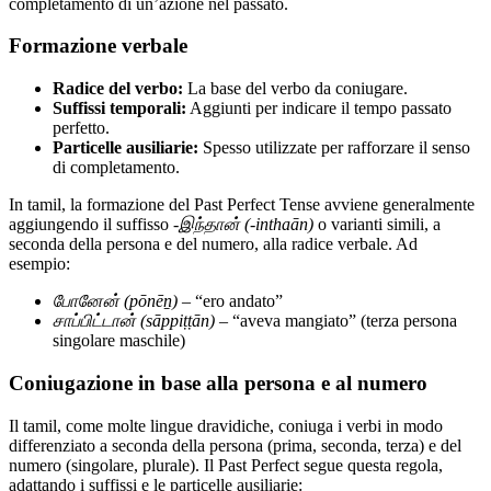
completamento di un’azione nel passato.
Formazione verbale
Radice del verbo:
La base del verbo da coniugare.
Suffissi temporali:
Aggiunti per indicare il tempo passato
perfetto.
Particelle ausiliarie:
Spesso utilizzate per rafforzare il senso
di completamento.
In tamil, la formazione del Past Perfect Tense avviene generalmente
aggiungendo il suffisso
-இந்தான் (-inthaān)
o varianti simili, a
seconda della persona e del numero, alla radice verbale. Ad
esempio:
போனேன் (pōnēṉ)
– “ero andato”
சாப்பிட்டான் (sāppiṭṭān)
– “aveva mangiato” (terza persona
singolare maschile)
Coniugazione in base alla persona e al numero
Il tamil, come molte lingue dravidiche, coniuga i verbi in modo
differenziato a seconda della persona (prima, seconda, terza) e del
numero (singolare, plurale). Il Past Perfect segue questa regola,
adattando i suffissi e le particelle ausiliarie: