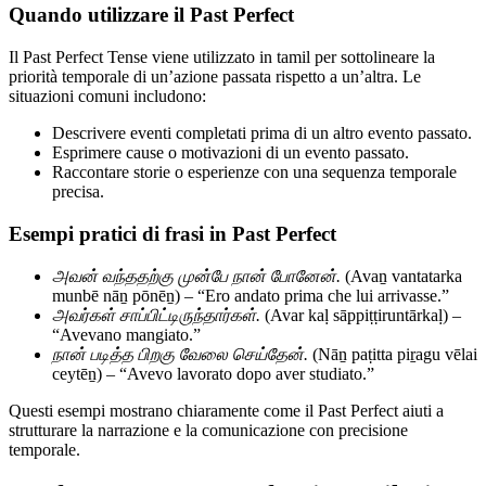
Quando utilizzare il Past Perfect
Il Past Perfect Tense viene utilizzato in tamil per sottolineare la
priorità temporale di un’azione passata rispetto a un’altra. Le
situazioni comuni includono:
Descrivere eventi completati prima di un altro evento passato.
Esprimere cause o motivazioni di un evento passato.
Raccontare storie o esperienze con una sequenza temporale
precisa.
Esempi pratici di frasi in Past Perfect
அவன் வந்ததற்கு முன்பே நான் போனேன்.
(Avaṉ vantatarka
munbē nāṉ pōnēṉ) – “Ero andato prima che lui arrivasse.”
அவர்கள் சாப்பிட்டிருந்தார்கள்.
(Avar kaḷ sāppiṭṭiruntārkaḷ) –
“Avevano mangiato.”
நான் படித்த பிறகு வேலை செய்தேன்.
(Nāṉ paṭitta piṟagu vēlai
ceytēṉ) – “Avevo lavorato dopo aver studiato.”
Questi esempi mostrano chiaramente come il Past Perfect aiuti a
strutturare la narrazione e la comunicazione con precisione
temporale.