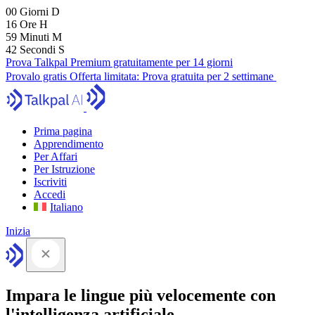
00
Giorni
D
16
Ore
H
59
Minuti
M
41
Secondi
S
Prova Talkpal Premium gratuitamente per 14 giorni
Provalo gratis
Offerta limitata:
Prova gratuita per 2 settimane
Prima pagina
Apprendimento
Per Affari
Per Istruzione
Iscriviti
Accedi
Italiano
Inizia
Impara le lingue più velocemente con
l'intelligenza artificiale