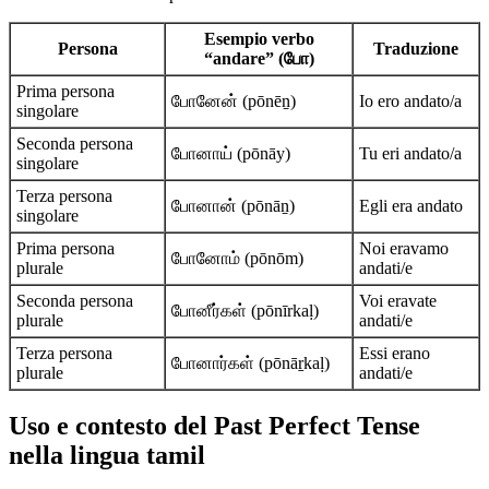
Esempio verbo
Persona
Traduzione
“andare” (போ)
Prima persona
போனேன் (pōnēṉ)
Io ero andato/a
singolare
Seconda persona
போனாய் (pōnāy)
Tu eri andato/a
singolare
Terza persona
போனான் (pōnāṉ)
Egli era andato
singolare
Prima persona
Noi eravamo
போனோம் (pōnōm)
plurale
andati/e
Seconda persona
Voi eravate
போனீர்கள் (pōnīrkaḷ)
plurale
andati/e
Terza persona
Essi erano
போனார்கள் (pōnāṟkaḷ)
plurale
andati/e
Uso e contesto del Past Perfect Tense
nella lingua tamil