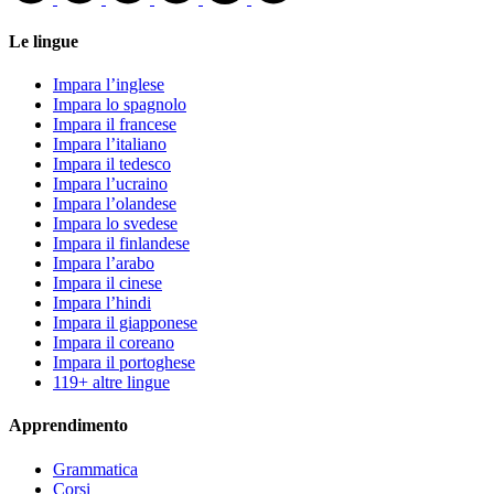
Le lingue
Impara l’inglese
Impara lo spagnolo
Impara il francese
Impara l’italiano
Impara il tedesco
Impara l’ucraino
Impara l’olandese
Impara lo svedese
Impara il finlandese
Impara l’arabo
Impara il cinese
Impara l’hindi
Impara il giapponese
Impara il coreano
Impara il portoghese
119+ altre lingue
Apprendimento
Grammatica
Corsi