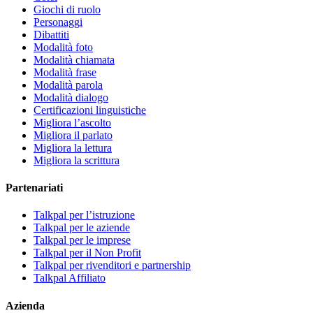
Giochi di ruolo
Personaggi
Dibattiti
Modalità foto
Modalità chiamata
Modalità frase
Modalità parola
Modalità dialogo
Certificazioni linguistiche
Migliora l’ascolto
Migliora il parlato
Migliora la lettura
Migliora la scrittura
Partenariati
Talkpal per l’istruzione
Talkpal per le aziende
Talkpal per le imprese
Talkpal per il Non Profit
Talkpal per rivenditori e partnership
Talkpal Affiliato
Azienda