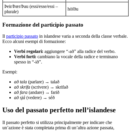
Þeir/Þær/Þau (essi/esse/essi –
höfðu
plurale)
Formazione del participio passato
Il
participio passato
in islandese varia a seconda della classe verbale.
Ecco alcuni esempi di formazione:
Verbi regolari:
aggiungere “-að” alla radice del verbo.
Verbi forti:
cambiano la vocale della radice e terminano
spesso in “-ið”.
Esempi:
að tala
(parlare) → talað
að skrifa
(scrivere) → skrifað
að fara
(andare) → farið
að sjá
(vedere) → séð
Uso del passato perfetto nell’islandese
Il passato perfetto si utilizza principalmente per indicare che
un’azione è stata completata prima di un’altra azione passata,