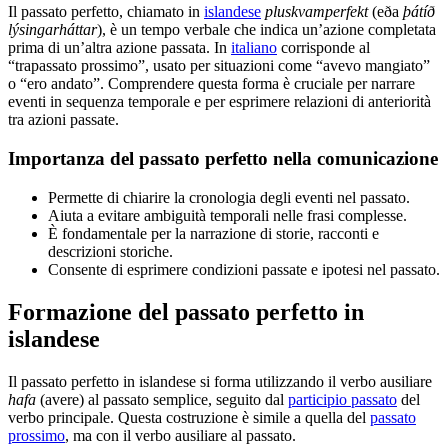
Il passato perfetto, chiamato in
islandese
pluskvamperfekt
(eða
þátíð
lýsingarháttar
), è un tempo verbale che indica un’azione completata
prima di un’altra azione passata. In
italiano
corrisponde al
“trapassato prossimo”, usato per situazioni come “avevo mangiato”
o “ero andato”. Comprendere questa forma è cruciale per narrare
eventi in sequenza temporale e per esprimere relazioni di anteriorità
tra azioni passate.
Importanza del passato perfetto nella comunicazione
Permette di chiarire la cronologia degli eventi nel passato.
Aiuta a evitare ambiguità temporali nelle frasi complesse.
È fondamentale per la narrazione di storie, racconti e
descrizioni storiche.
Consente di esprimere condizioni passate e ipotesi nel passato.
Formazione del passato perfetto in
islandese
Il passato perfetto in islandese si forma utilizzando il verbo ausiliare
hafa
(avere) al passato semplice, seguito dal
participio passato
del
verbo principale. Questa costruzione è simile a quella del
passato
prossimo
, ma con il verbo ausiliare al passato.