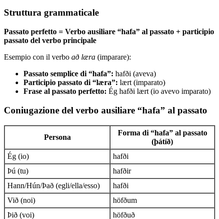
Struttura grammaticale
Passato perfetto = Verbo ausiliare “hafa” al passato + participio
passato del verbo principale
Esempio con il verbo
að læra
(imparare):
Passato semplice di “hafa”:
hafði (aveva)
Participio passato di “læra”:
lært (imparato)
Frase al passato perfetto:
Ég hafði lært (io avevo imparato)
Coniugazione del verbo ausiliare “hafa” al passato
Forma di “hafa” al passato
Persona
(þátíð)
Ég (io)
hafði
Þú (tu)
hafðir
Hann/Hún/Það (egli/ella/esso)
hafði
Við (noi)
höfðum
Þið (voi)
höfðuð