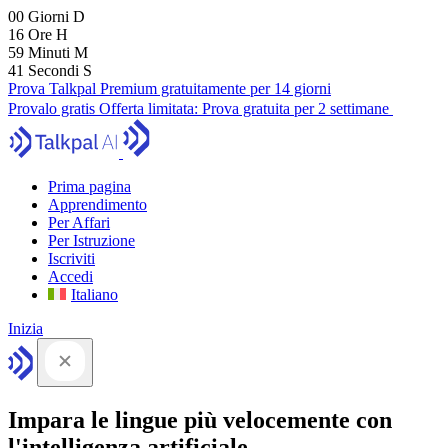
00
Giorni
D
16
Ore
H
59
Minuti
M
40
Secondi
S
Prova Talkpal Premium gratuitamente per 14 giorni
Provalo gratis
Offerta limitata:
Prova gratuita per 2 settimane
Prima pagina
Apprendimento
Per Affari
Per Istruzione
Iscriviti
Accedi
Italiano
Inizia
Impara le lingue più velocemente con
l'intelligenza artificiale