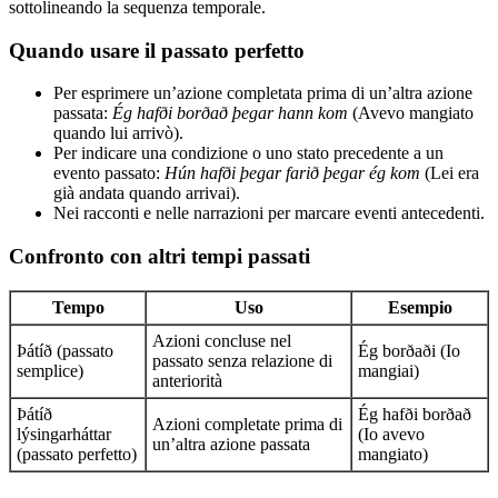
sottolineando la sequenza temporale.
Quando usare il passato perfetto
Per esprimere un’azione completata prima di un’altra azione
passata:
Ég hafði borðað þegar hann kom
(Avevo mangiato
quando lui arrivò).
Per indicare una condizione o uno stato precedente a un
evento passato:
Hún hafði þegar farið þegar ég kom
(Lei era
già andata quando arrivai).
Nei racconti e nelle narrazioni per marcare eventi antecedenti.
Confronto con altri tempi passati
Tempo
Uso
Esempio
Azioni concluse nel
Þátíð (passato
Ég borðaði (Io
passato senza relazione di
semplice)
mangiai)
anteriorità
Þátíð
Ég hafði borðað
Azioni completate prima di
lýsingarháttar
(Io avevo
un’altra azione passata
(passato perfetto)
mangiato)