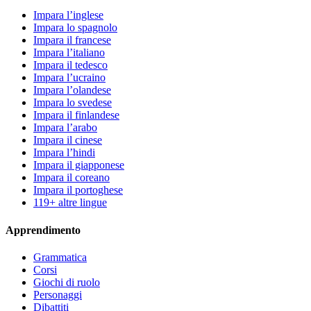
Impara l’inglese
Impara lo spagnolo
Impara il francese
Impara l’italiano
Impara il tedesco
Impara l’ucraino
Impara l’olandese
Impara lo svedese
Impara il finlandese
Impara l’arabo
Impara il cinese
Impara l’hindi
Impara il giapponese
Impara il coreano
Impara il portoghese
119+ altre lingue
Apprendimento
Grammatica
Corsi
Giochi di ruolo
Personaggi
Dibattiti