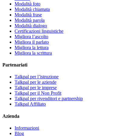
Modalità foto
Modalità chiamata
Modalità frase
Modalità parola
Modalità dialogo
Certificazioni linguistiche
Migliora l’ascolto
Migliora il parlato
Migliora la lettura
Migliora la scrittura
Partenariati
Talkpal per l’istruzione
Talkpal per le aziende
Talkpal per le imprese
Talkpal per il Non Profit
Talkpal per rivenditori e partnership
Talkpal Affiliato
Azienda
Informazioni
Blog