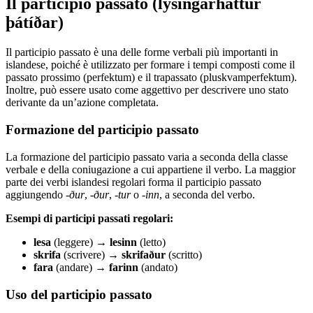
Il participio passato (lýsingarháttur
þátíðar)
Il participio passato è una delle forme verbali più importanti in
islandese, poiché è utilizzato per formare i tempi composti come il
passato prossimo (perfektum) e il trapassato (pluskvamperfektum).
Inoltre, può essere usato come aggettivo per descrivere uno stato
derivante da un’azione completata.
Formazione del participio passato
La formazione del participio passato varia a seconda della classe
verbale e della coniugazione a cui appartiene il verbo. La maggior
parte dei verbi islandesi regolari forma il participio passato
aggiungendo
-ður
,
-ður
,
-tur
o
-inn
, a seconda del verbo.
Esempi di participi passati regolari:
lesa
(leggere) →
lesinn
(letto)
skrifa
(scrivere) →
skrifaður
(scritto)
fara
(andare) →
farinn
(andato)
Uso del participio passato