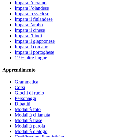
Impara l’ucraino
Impara l’olandese
Impara lo svedese
Impara il finlandese
Impara l’arabo
Impara il cinese
Impara l’hindi
Impara il giapponese
Impara il coreano
Impara il portoghese
119+ altre lingue
Apprendimento
Grammatica
Corsi
Giochi di ruolo
Personaggi
Dibattiti
Modalità foto
Modalità chiamata
Modalità frase
Modalità parola
Modalità dialogo
Certificazioni linguistiche