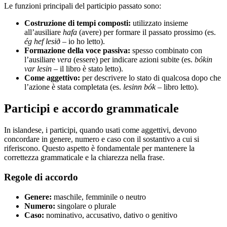
Le funzioni principali del participio passato sono:
Costruzione di tempi composti:
utilizzato insieme
all’ausiliare
hafa
(avere) per formare il passato prossimo (es.
ég hef lesið
– io ho letto).
Formazione della voce passiva:
spesso combinato con
l’ausiliare
vera
(essere) per indicare azioni subite (es.
bókin
var lesin
– il libro è stato letto).
Come aggettivo:
per descrivere lo stato di qualcosa dopo che
l’azione è stata completata (es.
lesinn bók
– libro letto).
Participi e accordo grammaticale
In islandese, i participi, quando usati come aggettivi, devono
concordare in genere, numero e caso con il sostantivo a cui si
riferiscono. Questo aspetto è fondamentale per mantenere la
correttezza grammaticale e la chiarezza nella frase.
Regole di accordo
Genere:
maschile, femminile o neutro
Numero:
singolare o plurale
Caso:
nominativo, accusativo, dativo o genitivo