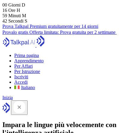
00
Giorni
D
16
Ore
H
59
Minuti
M
42
Secondi
S
Prova Talkpal Premium gratuitamente per 14 giorni
Provalo gratis
Offerta limitata:
Prova gratuita per 2 settimane
Prima pagina
Apprendimento
Per Affari
Per Istruzione
Iscriviti
Accedi
Italiano
Inizia
Impara le lingue più velocemente con
l'intelligenza artificiale