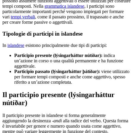
possono assumere funzioni aggettivali o essere utilizzati per costruire
tempi composti. Nella
grammatica islandese
, i participi sono
particolarmente importanti perché vengono impiegati per formare
vari
tempi verbali
, come il passato prossimo, il trapassato e anche
per creare forme passive o aggettivali.
Tipologie di participi in islandese
In
islandese
esistono principalmente due tipi di participi:
Participio presente (lýsingarháttur nútíðar):
indica
un’azione in corso o una qualità permanente e ha funzione
aggettivale.
Participio passato (lýsingarháttur þátíðar):
viene utilizzato
per formare tempi composti e anche come aggettivo, spesso
riferito a un’azione completata.
Il participio presente (lýsingarháttur
nútíðar)
Il participio presente in islandese si forma generalmente
aggiungendo la desinenza
-andi
alla radice del verbo. Questa forma
è invariabile per genere e numero quando usata come aggettivo,
mentre può variare leggermente in funzione del contesto.