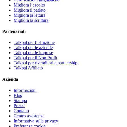
Migliora l’ascolto
Migliora il parlato
Migliora la lettura
Migliora la scrittura
Partenariati
Talkpal per l’istruzione
Talkpal per le aziende
Talkpal per le imprese
Talkpal per il Non Profit
Talkpal per rivenditori e partnership
Talkpal Affiliato
Azienda
Informazioni
Blog
Stampa
Prezzi
Contatto
Centro assistenza
Informativa sulla privacy
Preferenze cookie