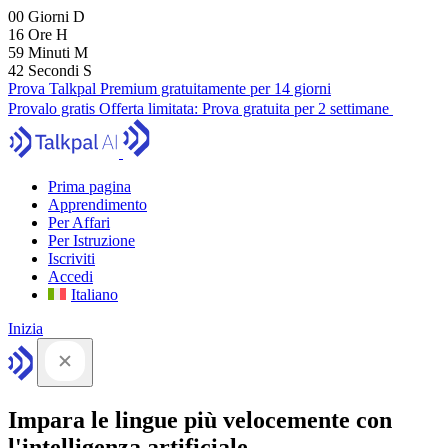
00
Giorni
D
16
Ore
H
59
Minuti
M
41
Secondi
S
Prova Talkpal Premium gratuitamente per 14 giorni
Provalo gratis
Offerta limitata:
Prova gratuita per 2 settimane
Prima pagina
Apprendimento
Per Affari
Per Istruzione
Iscriviti
Accedi
Italiano
Inizia
Impara le lingue più velocemente con
l'intelligenza artificiale