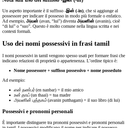
Un aspetto importante è il suffisso
-இன் (-in)
, che si aggiunge al
possessore per indicare il possesso in modo più formale o enfatico.
Ad esempio,
அவன்
(avan, “lui”) diventa
அவனின்
(avanin), cioè
“di lui” o “suo”. Questo è molto comune nella lingua scritta e nei
contesti formali.
Uso dei nomi possessivi in frasi tamil
I nomi possessivi in tamil vengono spesso usati per formare frasi che
indicano relazioni di proprietà o appartenenza. L’ordine tipico è:
Nome possessore + suffisso possessivo + nome posseduto
Ad esempio:
என் நண்பர்
(en nanbar) = il mio amico
உன் தாய்
(un thaai) = tua madre
அவனின் புத்தகம்
(avanin putthagam) = il suo libro (di lui)
Possessivi e pronomi personali
È importante distinguere tra pronomi possessivi e pronomi personali
in tamil. I possessivi modificano il nome per indicare il possesso,