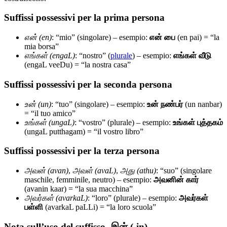
Suffissi possessivi per la prima persona
என் (en)
: “mio” (singolare) – esempio:
என் பை
(en pai) = “la
mia borsa”
எங்கள் (engaL)
: “nostro” (
plurale
) – esempio:
எங்கள் வீடு
(engaL veeDu) = “la nostra casa”
Suffissi possessivi per la seconda persona
உன் (un)
: “tuo” (singolare) – esempio:
உன் நண்பர்
(un nanbar)
= “il tuo amico”
உங்கள் (ungaL)
: “vostro” (plurale) – esempio:
உங்கள் புத்தகம்
(ungaL putthagam) = “il vostro libro”
Suffissi possessivi per la terza persona
அவன் (avan)
,
அவள் (avaL)
,
அது (athu)
: “suo” (singolare
maschile, femminile, neutro) – esempio:
அவனின் கார்
(avanin kaar) = “la sua macchina”
அவர்கள் (avarkaL)
: “loro” (plurale) – esempio:
அவர்கள்
பள்ளி
(avarkaL paLLi) = “la loro scuola”
Nota sull’uso del suffisso -இன் (-in)