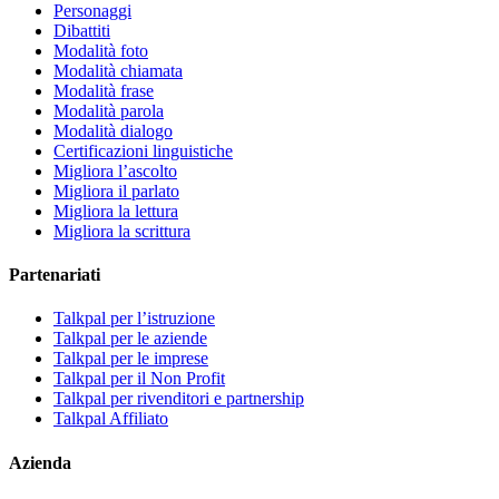
Personaggi
Dibattiti
Modalità foto
Modalità chiamata
Modalità frase
Modalità parola
Modalità dialogo
Certificazioni linguistiche
Migliora l’ascolto
Migliora il parlato
Migliora la lettura
Migliora la scrittura
Partenariati
Talkpal per l’istruzione
Talkpal per le aziende
Talkpal per le imprese
Talkpal per il Non Profit
Talkpal per rivenditori e partnership
Talkpal Affiliato
Azienda