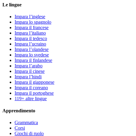
Le lingue
Impara l’inglese
Impara lo spagnolo
Impara il francese
Impara l’italiano
Impara il tedesco
Impara l’ucraino
Impara l’olandese
Impara lo svedese
Impara il finlandese
Impara l’arabo
Impara il cinese
Impara l’hindi
Impara il giapponese
Impara il coreano
Impara il portoghese
119+ altre lingue
Apprendimento
Grammatica
Corsi
Giochi di ruolo