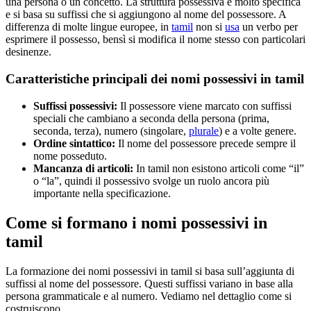
una persona o un concetto. La struttura possessiva è molto specifica
e si basa su suffissi che si aggiungono al nome del possessore. A
differenza di molte lingue europee, in
tamil
non si
usa
un verbo per
esprimere il possesso, bensì si modifica il nome stesso con particolari
desinenze.
Caratteristiche principali dei nomi possessivi in tamil
Suffissi possessivi:
Il possessore viene marcato con suffissi
speciali che cambiano a seconda della persona (prima,
seconda, terza), numero (singolare,
plurale
) e a volte genere.
Ordine sintattico:
Il nome del possessore precede sempre il
nome posseduto.
Mancanza di articoli:
In tamil non esistono articoli come “il”
o “la”, quindi il possessivo svolge un ruolo ancora più
importante nella specificazione.
Come si formano i nomi possessivi in
tamil
La formazione dei nomi possessivi in tamil si basa sull’aggiunta di
suffissi al nome del possessore. Questi suffissi variano in base alla
persona grammaticale e al numero. Vediamo nel dettaglio come si
costruiscono.