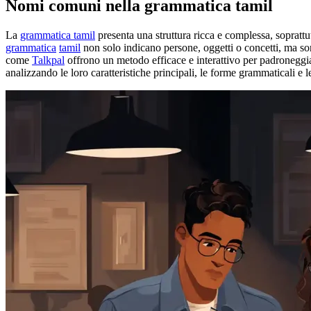
Nomi comuni nella grammatica tamil
La
grammatica tamil
presenta una struttura ricca e complessa, soprattu
grammatica
tamil
non solo indicano persone, oggetti o concetti, ma so
come
Talkpal
offrono un metodo efficace e interattivo per padroneggia
analizzando le loro caratteristiche principali, le forme grammaticali e l