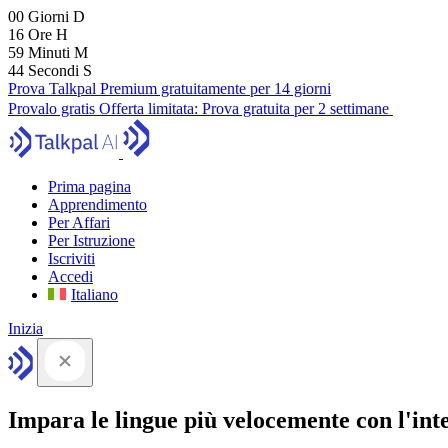
00
Giorni
D
16
Ore
H
59
Minuti
M
43
Secondi
S
Prova Talkpal Premium gratuitamente per 14 giorni
Provalo gratis
Offerta limitata:
Prova gratuita per 2 settimane
Prima pagina
Apprendimento
Per Affari
Per Istruzione
Iscriviti
Accedi
Italiano
Inizia
Impara le lingue più velocemente con l'intel