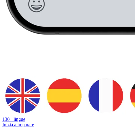
130+ lingue
Inizia a imparare