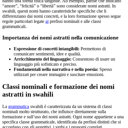
hanno una forma fisica tangibile. Ad esempio, parole che indicano
“amore”, “felicità” o “libertà” sono considerate nomi astratti. In
swahili, questi nomi hanno caratteristiche specifiche che li
differenziano dai nomi concreti, e la loro formazione spesso segue
regole particolari legate
ai
prefissi nominali e alle classi
grammaticali.
Importanza dei nomi astratti nella comunicazione
Espressione di concetti intangibili:
Permettono di
comunicare sentimenti, idee e qualità.
Arricchimento del linguaggio:
Consentono di usare un
linguaggio più sofisticato e preciso.
Fondamentali nella narrativa e nella poesia:
Spesso
utilizzati per creare immagini e suscitare emozioni.
Classi nominali e formazione dei nomi
astratti in swahili
La
grammatica
swahili è caratterizzata da un sistema di classi
nominali molto strutturato, che influisce direttamente sulla
formazione e sull’uso dei nomi astratti. Ogni nome appartiene a una
specifica classe grammaticale, identificata da prefissi distinti che si
accordano con gli aggettivi, i verbi e i pronomi correlati.