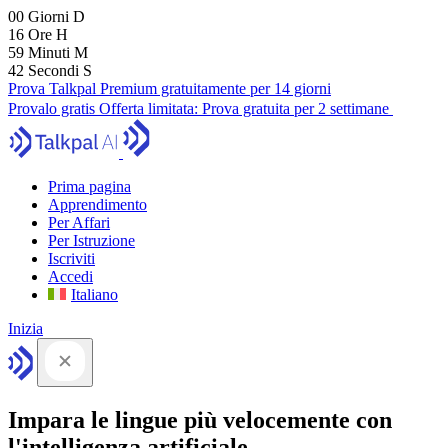
00
Giorni
D
16
Ore
H
59
Minuti
M
41
Secondi
S
Prova Talkpal Premium gratuitamente per 14 giorni
Provalo gratis
Offerta limitata:
Prova gratuita per 2 settimane
Prima pagina
Apprendimento
Per Affari
Per Istruzione
Iscriviti
Accedi
Italiano
Inizia
Impara le lingue più velocemente con
l'intelligenza artificiale