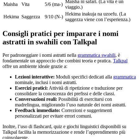
Maisha ni safari. (La vita è un
Maisha
Vita
5/6 (ma-)
viaggio.)
Hekima inakuja na uzoefu. (La
Hekima
Saggezza
9/10 (N-)
saggezza viene con l’esperienza.)
Consigli pratici per imparare i nomi
astratti in swahili con Talkpal
Per padroneggiare i nomi astratti nella
grammatica swahili
, è
fondamentale un approccio che combini teoria e pratica.
Talkpal
offre un ambiente ideale grazie a:
Lezioni interattive:
Moduli specifici dedicati alla
grammatica
nominale, inclusi i nomi astratti.
Esercizi pratici:
Attività di ripetizione e traduzione per
consolidare la conoscenza dei prefissi e delle classi.
Conversazioni reali:
Possibilità di esercitarsi con
madrelingua, migliorando l’uso naturale dei nomi astratti.
Feedback immediato:
Correzioni e suggerimenti
personalizzati per evitare errori comuni.
Inoltre, l’uso di flashcard, quiz e giochi linguistici disponibili su
Talkpal facilita la memorizzazione e rende l’apprendimento più
coinvolgente.