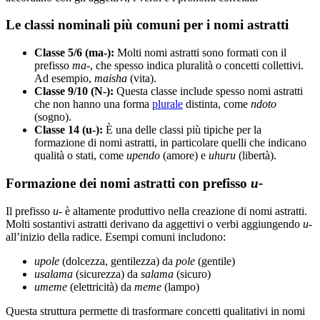
Le classi nominali più comuni per i nomi astratti
Classe 5/6 (ma-):
Molti nomi astratti sono formati con il
prefisso
ma-
, che spesso indica pluralità o concetti collettivi.
Ad esempio,
maisha
(vita).
Classe 9/10 (N-):
Questa classe include spesso nomi astratti
che non hanno una forma
plurale
distinta, come
ndoto
(sogno).
Classe 14 (u-):
È una delle classi più tipiche per la
formazione di nomi astratti, in particolare quelli che indicano
qualità o stati, come
upendo
(amore) e
uhuru
(libertà).
Formazione dei nomi astratti con prefisso
u-
Il prefisso
u-
è altamente produttivo nella creazione di nomi astratti.
Molti sostantivi astratti derivano da aggettivi o verbi aggiungendo
u-
all’inizio della radice. Esempi comuni includono:
upole
(dolcezza, gentilezza) da
pole
(gentile)
usalama
(sicurezza) da
salama
(sicuro)
umeme
(elettricità) da
meme
(lampo)
Questa struttura permette di trasformare concetti qualitativi in nomi