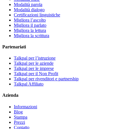
Modalità parola
Modalità dialogo
Certificazioni linguistiche
Migliora l’ascolto
Migliora il parlato
Migliora la lettura
Migliora la scrittura
Partenariati
Talkpal per l’istruzione
Talkpal per le aziende
Talkpal per le imprese
Talkpal per il Non Profit
Talkpal per rivenditori e partnership
Talkpal Affiliato
Azienda
Informazioni
Blog
Stampa
Prezzi
Contatto