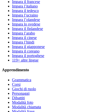
Impara il francese
Impara l’italiano
Impara il tedesco
Impara l’ucraino
Impara l’olandese
Impara lo svedese
Impara il finlandese
Impara l’arabo
Impara il cinese
Impara l’hindi
Impara il giapponese
Impara il coreano
Impara il portoghese
119+ altre lingue
Apprendimento
Grammatica
Corsi
Giochi di ruolo
Personaggi
Dibattiti
Modalità foto
Modalità chiamata
Modalità frase