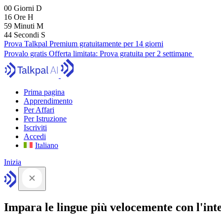
00
Giorni
D
16
Ore
H
59
Minuti
M
43
Secondi
S
Prova Talkpal Premium gratuitamente per 14 giorni
Provalo gratis
Offerta limitata:
Prova gratuita per 2 settimane
Prima pagina
Apprendimento
Per Affari
Per Istruzione
Iscriviti
Accedi
Italiano
Inizia
Impara le lingue più velocemente con l'intel