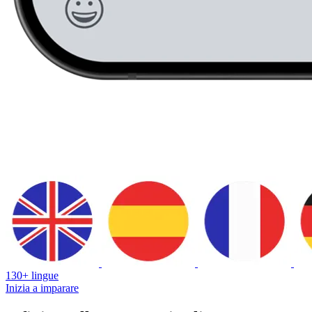
130+ lingue
Inizia a imparare