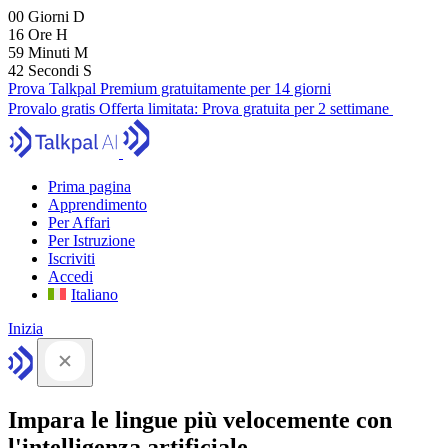
00
Giorni
D
16
Ore
H
59
Minuti
M
41
Secondi
S
Prova Talkpal Premium gratuitamente per 14 giorni
Provalo gratis
Offerta limitata:
Prova gratuita per 2 settimane
Prima pagina
Apprendimento
Per Affari
Per Istruzione
Iscriviti
Accedi
Italiano
Inizia
Impara le lingue più velocemente con
l'intelligenza artificiale