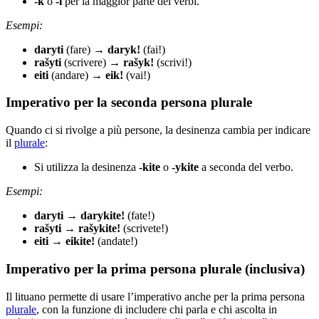
-k
o
-i
per la maggior parte dei verbi.
Esempi:
daryti
(fare) →
daryk!
(fai!)
rašyti
(scrivere) →
rašyk!
(scrivi!)
eiti
(andare) →
eik!
(vai!)
Imperativo per la seconda persona plurale
Quando ci si rivolge a più persone, la desinenza cambia per indicare
il
plurale
:
Si utilizza la desinenza
-kite
o
-ykite
a seconda del verbo.
Esempi:
daryti
→
darykite!
(fate!)
rašyti
→
rašykite!
(scrivete!)
eiti
→
eikite!
(andate!)
Imperativo per la prima persona plurale (inclusiva)
Il lituano permette di usare l’imperativo anche per la prima persona
plurale
, con la funzione di includere chi parla e chi ascolta in