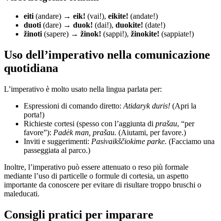
eiti
(andare) →
eik!
(vai!),
eikite!
(andate!)
duoti
(dare) →
duok!
(dai!),
duokite!
(date!)
žinoti
(sapere) →
žinok!
(sappi!),
žinokite!
(sappiate!)
Uso dell’imperativo nella comunicazione
quotidiana
L’imperativo è molto usato nella lingua parlata per:
Espressioni di comando diretto:
Atidaryk duris!
(Apri la
porta!)
Richieste cortesi (spesso con l’aggiunta di
prašau
, “per
favore”):
Padėk man, prašau.
(Aiutami, per favore.)
Inviti e suggerimenti:
Pasivaikščiokime parke.
(Facciamo una
passeggiata al parco.)
Inoltre, l’imperativo può essere attenuato o reso più formale
mediante l’uso di particelle o formule di cortesia, un aspetto
importante da conoscere per evitare di risultare troppo bruschi o
maleducati.
Consigli pratici per imparare