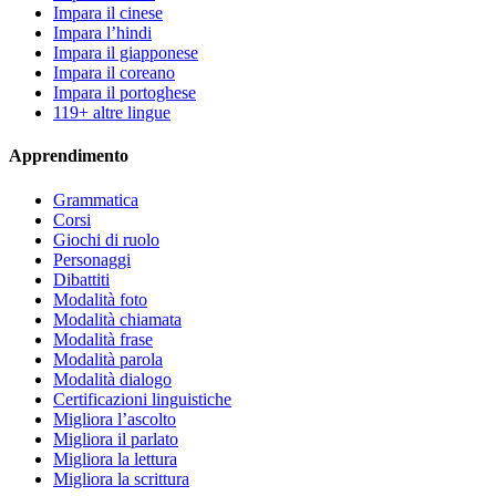
Impara il cinese
Impara l’hindi
Impara il giapponese
Impara il coreano
Impara il portoghese
119+ altre lingue
Apprendimento
Grammatica
Corsi
Giochi di ruolo
Personaggi
Dibattiti
Modalità foto
Modalità chiamata
Modalità frase
Modalità parola
Modalità dialogo
Certificazioni linguistiche
Migliora l’ascolto
Migliora il parlato
Migliora la lettura
Migliora la scrittura