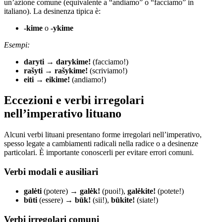
un’azione comune (equivalente a “andiamo” o “facciamo” in
italiano). La desinenza tipica è:
-kime
o
-ykime
Esempi:
daryti
→
darykime!
(facciamo!)
rašyti
→
rašykime!
(scriviamo!)
eiti
→
eikime!
(andiamo!)
Eccezioni e verbi irregolari
nell’imperativo lituano
Alcuni verbi lituani presentano forme irregolari nell’imperativo,
spesso legate a cambiamenti radicali nella radice o a desinenze
particolari. È importante conoscerli per evitare errori comuni.
Verbi modali e ausiliari
galėti
(potere) →
galėk!
(puoi!),
galėkite!
(potete!)
būti
(essere) →
būk!
(sii!),
būkite!
(siate!)
Verbi irregolari comuni