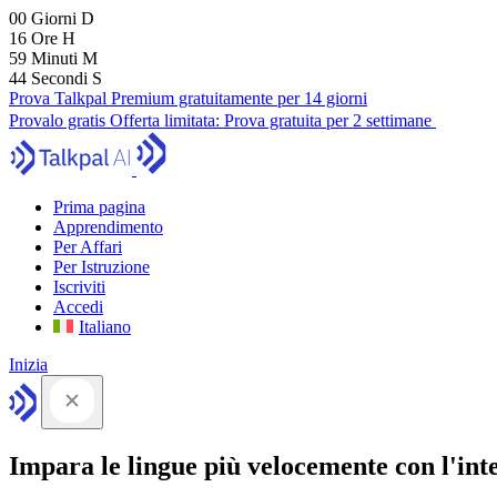
00
Giorni
D
16
Ore
H
59
Minuti
M
43
Secondi
S
Prova Talkpal Premium gratuitamente per 14 giorni
Provalo gratis
Offerta limitata:
Prova gratuita per 2 settimane
Prima pagina
Apprendimento
Per Affari
Per Istruzione
Iscriviti
Accedi
Italiano
Inizia
Impara le lingue più velocemente con l'intel