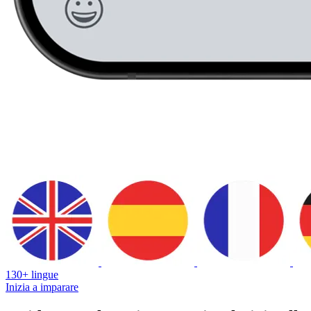
130+ lingue
Inizia a imparare