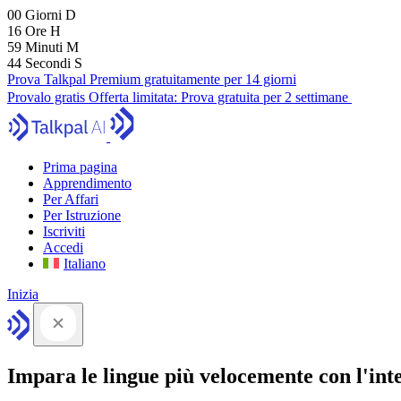
00
Giorni
D
16
Ore
H
59
Minuti
M
43
Secondi
S
Prova Talkpal Premium gratuitamente per 14 giorni
Provalo gratis
Offerta limitata:
Prova gratuita per 2 settimane
Prima pagina
Apprendimento
Per Affari
Per Istruzione
Iscriviti
Accedi
Italiano
Inizia
Impara le lingue più velocemente con l'intel