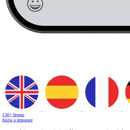
130+ lingue
Inizia a imparare