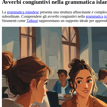
Avverbi congiuntivi nella grammatica isla
La
grammatica islandese
presenta una struttura affascinante e compless
subordinate. Comprendere gli avverbi congiuntivi nella
grammatica
i
Strumenti come
Talkpal
rappresentano un supporto ideale per apprendere