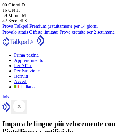
00
Giorni
D
16
Ore
H
59
Minuti
M
41
Secondi
S
Prova Talkpal Premium gratuitamente per 14 giorni
Provalo gratis
Offerta limitata:
Prova gratuita per 2 settimane
Prima pagina
Apprendimento
Per Affari
Per Istruzione
Iscriviti
Accedi
Italiano
Inizia
Impara le lingue più velocemente con
l'intelligenza artificiale