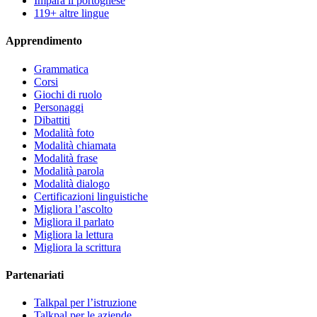
Impara il portoghese
119+ altre lingue
Apprendimento
Grammatica
Corsi
Giochi di ruolo
Personaggi
Dibattiti
Modalità foto
Modalità chiamata
Modalità frase
Modalità parola
Modalità dialogo
Certificazioni linguistiche
Migliora l’ascolto
Migliora il parlato
Migliora la lettura
Migliora la scrittura
Partenariati
Talkpal per l’istruzione
Talkpal per le aziende