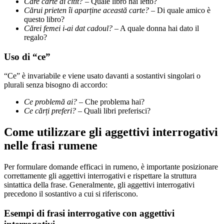
Care carte ai citit?
– Quale libro hai letto?
Cărui prieten îi aparține această carte?
– Di quale amico è
questo libro?
Cărei femei i-ai dat cadoul?
– A quale donna hai dato il
regalo?
Uso di “ce”
“Ce” è invariabile e viene usato davanti a sostantivi singolari o
plurali senza bisogno di accordo:
Ce problemă ai?
– Che problema hai?
Ce cărți preferi?
– Quali libri preferisci?
Come utilizzare gli aggettivi interrogativi
nelle frasi rumene
Per formulare domande efficaci in rumeno, è importante posizionare
correttamente gli aggettivi interrogativi e rispettare la struttura
sintattica della frase. Generalmente, gli aggettivi interrogativi
precedono il sostantivo a cui si riferiscono.
Esempi di frasi interrogative con aggettivi