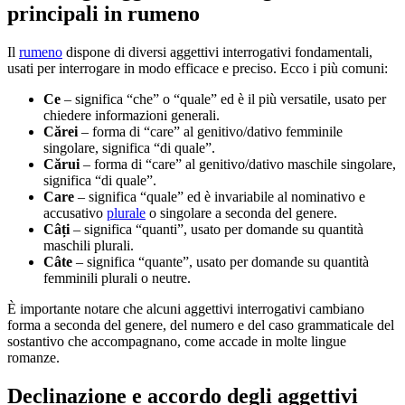
principali in rumeno
Il
rumeno
dispone di diversi aggettivi interrogativi fondamentali,
usati per interrogare in modo efficace e preciso. Ecco i più comuni:
Ce
– significa “che” o “quale” ed è il più versatile, usato per
chiedere informazioni generali.
Cărei
– forma di “care” al genitivo/dativo femminile
singolare, significa “di quale”.
Cărui
– forma di “care” al genitivo/dativo maschile singolare,
significa “di quale”.
Care
– significa “quale” ed è invariabile al nominativo e
accusativo
plurale
o singolare a seconda del genere.
Câți
– significa “quanti”, usato per domande su quantità
maschili plurali.
Câte
– significa “quante”, usato per domande su quantità
femminili plurali o neutre.
È importante notare che alcuni aggettivi interrogativi cambiano
forma a seconda del genere, del numero e del caso grammaticale del
sostantivo che accompagnano, come accade in molte lingue
romanze.
Declinazione e accordo degli aggettivi