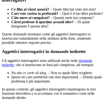
interrogativi
Ce film ai văzut aseară?
– Quale film hai visto ieri sera?
Care este cartea ta preferată?
– Qual è il tuo libro preferito?
Câte mere ai cumpărat?
– Quante mele hai comprato?
Cărui profesor îi aparține această idee?
– Di quale
insegnante è questa idea?
Queste domande mostrano come gli aggettivi interrogativi si
inseriscono naturalmente nella struttura della frase, rendendo
possibile ottenere risposte precise.
Aggettivi interrogativi in domande indirette
Gli aggettivi interrogativi sono utilizzati anche nelle
domande
indirette
, che si inseriscono in frasi più complesse, ad esempio:
Nu știu ce carte să aleg.
– Non so quale libro scegliere.
Spune-mi care problemă este mai importantă.
– Dimmi quale
problema è più importante.
In questo contesto, gli aggettivi interrogativi mantengono la loro
funzione descrittiva e si accordano con il sostantivo come nelle
domande dirette.