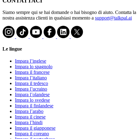
CONTATTACI
Siamo sempre qui se hai domande o hai bisogno di aiuto. Contatta la
nostra assistenza clienti in qualsiasi momento a
support@talkpal.ai
Le lingue
Impara l’inglese
Impara lo spagnolo
Impara il francese
Impara l’italiano
Impara il tedesco
Impara l’ucraino
Impara l’olandese
Impara lo svedese
Impara il finlandese
Impara l’arabo
Impara il cinese
Impara l’hindi
Impara il giapponese
Impara il coreano