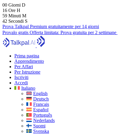
00
Giorni
D
16
Ore
H
59
Minuti
M
41
Secondi
S
Prova Talkpal Premium gratuitamente per 14 giorni
Provalo gratis
Offerta limitata:
Prova gratuita per 2 settimane
Prima pagina
Apprendimento
Per Affari
Per Istruzione
Iscriviti
Accedi
Italiano
English
Deutsch
Français
Español
Português
Nederlands
Suomi
Svenska