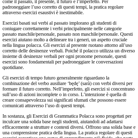
come il passato, il presente, il futuro e l’imperfetto. Per
padroneggiare l’uso corretto di questi tempi, la pratica regolare
attraverso esercizi esaustivi è inestimabile.
Esercizi basati sui verbi al passato implorano gli studenti di
coniugare correttamente i verbi principalmente nelle categorie
passato maschile/personale, passato non maschile/personale. Questi
esercizi aiutano molto a delineare tra i generi, un aspetto cruciale
nella lingua polacca. Gli esercizi al presente ruotano attorno all’uso
corretto delle desinenze verbali. Poiché il polacco utilizza un diverso
insieme di desinenze verbali per ogni pronome personale, questi
esercizi sono fondamentali per padroneggiare le conversazioni
quotidiane.
Gli esercizi di tempo futuro generalmente riguardano la
combinazione del verbo ausiliare ‘będę’ (sarà) con verbi diversi per
formare il futuro corretto. Nell’imperfetto, gli esercizi si concentrano
sull’uso di azioni incomplete o in corso. L’intenzione è quella di
creare consapevolezza sui significati sfumati che possono essere
comunicati attraverso l’uso di questi tempi.
In sostanza, gli Esercizi di Grammatica Polacca sono progettati per
inculcare una solida base negli studenti, aiutandoli ad adattarsi
efficacemente a strutture e contesti diversi. Offrono una solida base e
una comprensione pratica della lingua. La pratica regolare di questi