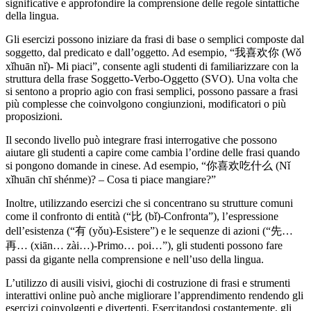
significative e approfondire la comprensione delle regole sintattiche
della lingua.
Gli esercizi possono iniziare da frasi di base o semplici composte dal
soggetto, dal predicato e dall’oggetto. Ad esempio, “我喜欢你 (Wǒ
xǐhuān nǐ)- Mi piaci”, consente agli studenti di familiarizzare con la
struttura della frase Soggetto-Verbo-Oggetto (SVO). Una volta che
si sentono a proprio agio con frasi semplici, possono passare a frasi
più complesse che coinvolgono congiunzioni, modificatori o più
proposizioni.
Il secondo livello può integrare frasi interrogative che possono
aiutare gli studenti a capire come cambia l’ordine delle frasi quando
si pongono domande in cinese. Ad esempio, “你喜欢吃什么 (Nǐ
xǐhuān chī shénme)? – Cosa ti piace mangiare?”
Inoltre, utilizzando esercizi che si concentrano su strutture comuni
come il confronto di entità (“比 (bǐ)-Confronta”), l’espressione
dell’esistenza (“有 (yǒu)-Esistere”) e le sequenze di azioni (“先…
再… (xiān… zài…)-Primo… poi…”), gli studenti possono fare
passi da gigante nella comprensione e nell’uso della lingua.
L’utilizzo di ausili visivi, giochi di costruzione di frasi e strumenti
interattivi online può anche migliorare l’apprendimento rendendo gli
esercizi coinvolgenti e divertenti. Esercitandosi costantemente, gli