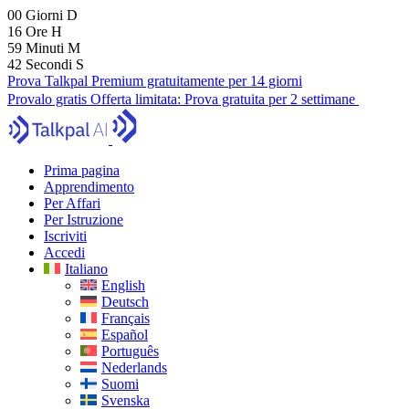
00
Giorni
D
16
Ore
H
59
Minuti
M
40
Secondi
S
Prova Talkpal Premium gratuitamente per 14 giorni
Provalo gratis
Offerta limitata:
Prova gratuita per 2 settimane
Prima pagina
Apprendimento
Per Affari
Per Istruzione
Iscriviti
Accedi
Italiano
English
Deutsch
Français
Español
Português
Nederlands
Suomi
Svenska