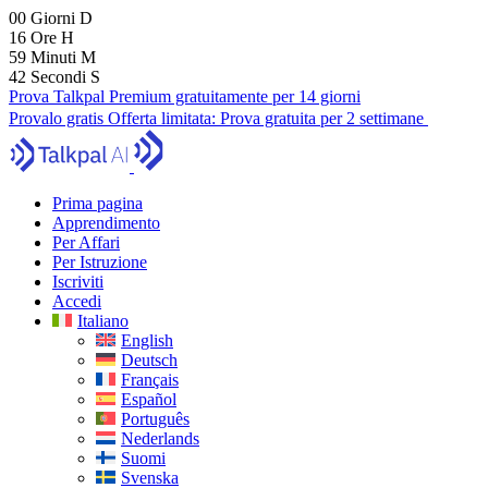
00
Giorni
D
16
Ore
H
59
Minuti
M
40
Secondi
S
Prova Talkpal Premium gratuitamente per 14 giorni
Provalo gratis
Offerta limitata:
Prova gratuita per 2 settimane
Prima pagina
Apprendimento
Per Affari
Per Istruzione
Iscriviti
Accedi
Italiano
English
Deutsch
Français
Español
Português
Nederlands
Suomi
Svenska