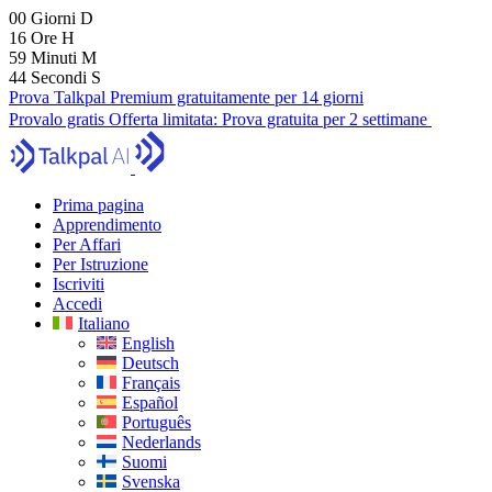
00
Giorni
D
16
Ore
H
59
Minuti
M
43
Secondi
S
Prova Talkpal Premium gratuitamente per 14 giorni
Provalo gratis
Offerta limitata:
Prova gratuita per 2 settimane
Prima pagina
Apprendimento
Per Affari
Per Istruzione
Iscriviti
Accedi
Italiano
English
Deutsch
Français
Español
Português
Nederlands
Suomi
Svenska