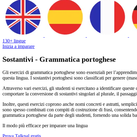
130+ lingue
Inizia a imparare
Sostantivi - Grammatica portoghese
Gli esercizi di grammatica portoghese sono essenziali per l’apprendiment
questa lingua. I sostantivi portoghesi sono classificati per genere (ma
Attraverso vari esercizi, gli studenti si esercitano a identificare quest
comportare la conversione di sostantivi singolari al plurale, il passag
Inoltre, questi esercizi coprono anche nomi concreti e astratti, semplici
sono spesso combinati con compiti di costruzione di frasi, consentendo a
grammatica portoghese da parte degli studenti, fornendo una solida base 
Il modo più efficace per imparare una lingua
Prova Talkpal gratis