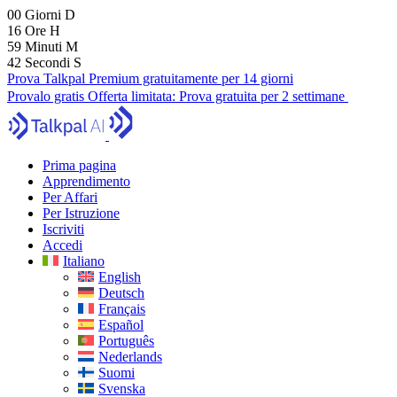
00
Giorni
D
16
Ore
H
59
Minuti
M
41
Secondi
S
Prova Talkpal Premium gratuitamente per 14 giorni
Provalo gratis
Offerta limitata:
Prova gratuita per 2 settimane
Prima pagina
Apprendimento
Per Affari
Per Istruzione
Iscriviti
Accedi
Italiano
English
Deutsch
Français
Español
Português
Nederlands
Suomi
Svenska