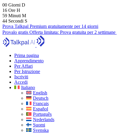
00
Giorni
D
16
Ore
H
59
Minuti
M
43
Secondi
S
Prova Talkpal Premium gratuitamente per 14 giorni
Provalo gratis
Offerta limitata:
Prova gratuita per 2 settimane
Prima pagina
Apprendimento
Per Affari
Per Istruzione
Iscriviti
Accedi
Italiano
English
Deutsch
Français
Español
Português
Nederlands
Suomi
Svenska