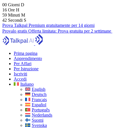
00
Giorni
D
16
Ore
H
59
Minuti
M
40
Secondi
S
Prova Talkpal Premium gratuitamente per 14 giorni
Provalo gratis
Offerta limitata:
Prova gratuita per 2 settimane
Prima pagina
Apprendimento
Per Affari
Per Istruzione
Iscriviti
Accedi
Italiano
English
Deutsch
Français
Español
Português
Nederlands
Suomi
Svenska