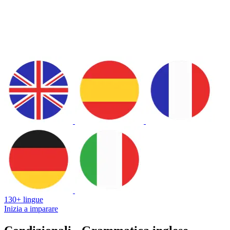
130+ lingue
Inizia a imparare