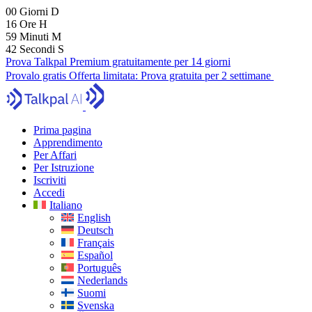
00
Giorni
D
16
Ore
H
59
Minuti
M
40
Secondi
S
Prova Talkpal Premium gratuitamente per 14 giorni
Provalo gratis
Offerta limitata:
Prova gratuita per 2 settimane
Prima pagina
Apprendimento
Per Affari
Per Istruzione
Iscriviti
Accedi
Italiano
English
Deutsch
Français
Español
Português
Nederlands
Suomi
Svenska