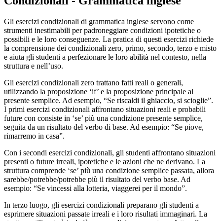
Condizionali - Grammatica inglese
Gli esercizi condizionali di grammatica inglese servono come
strumenti inestimabili per padroneggiare condizioni ipotetiche o
possibili e le loro conseguenze. La pratica di questi esercizi richiede
la comprensione dei condizionali zero, primo, secondo, terzo e misto
e aiuta gli studenti a perfezionare le loro abilità nel contesto, nella
struttura e nell’uso.
Gli esercizi condizionali zero trattano fatti reali o generali,
utilizzando la proposizione ‘if’ e la proposizione principale al
presente semplice. Ad esempio, “Se riscaldi il ghiaccio, si scioglie”.
I primi esercizi condizionali affrontano situazioni reali e probabili
future con consiste in ‘se’ più una condizione presente semplice,
seguita da un risultato del verbo di base. Ad esempio: “Se piove,
rimarremo in casa”.
Con i secondi esercizi condizionali, gli studenti affrontano situazioni
presenti o future irreali, ipotetiche e le azioni che ne derivano. La
struttura comprende ‘se’ più una condizione semplice passata, allora
sarebbe/potrebbe/potrebbe più il risultato del verbo base. Ad
esempio: “Se vincessi alla lotteria, viaggerei per il mondo”.
In terzo luogo, gli esercizi condizionali preparano gli studenti a
esprimere situazioni passate irreali e i loro risultati immaginari. La