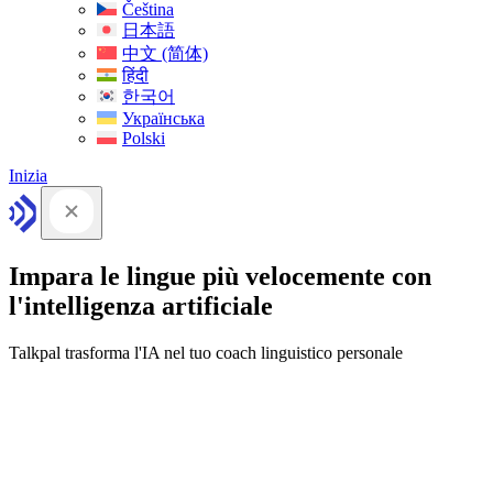
Čeština
日本語
中文 (简体)
हिंदी
한국어
Українська
Polski
Inizia
Impara le lingue più velocemente con
l'intelligenza artificiale
Talkpal trasforma l'IA nel tuo coach linguistico personale