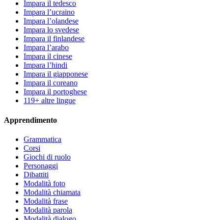
Impara il tedesco
Impara l’ucraino
Impara l’olandese
Impara lo svedese
Impara il finlandese
Impara l’arabo
Impara il cinese
Impara l’hindi
Impara il giapponese
Impara il coreano
Impara il portoghese
119+ altre lingue
Apprendimento
Grammatica
Corsi
Giochi di ruolo
Personaggi
Dibattiti
Modalità foto
Modalità chiamata
Modalità frase
Modalità parola
Modalità dialogo