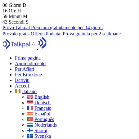
00
Giorni
D
16
Ore
H
59
Minuti
M
42
Secondi
S
Prova Talkpal Premium gratuitamente per 14 giorni
Provalo gratis
Offerta limitata:
Prova gratuita per 2 settimane
Prima pagina
Apprendimento
Per Affari
Per Istruzione
Iscriviti
Accedi
Italiano
English
Deutsch
Français
Español
Português
Nederlands
Suomi
Svenska