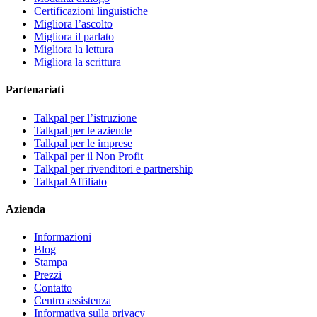
Certificazioni linguistiche
Migliora l’ascolto
Migliora il parlato
Migliora la lettura
Migliora la scrittura
Partenariati
Talkpal per l’istruzione
Talkpal per le aziende
Talkpal per le imprese
Talkpal per il Non Profit
Talkpal per rivenditori e partnership
Talkpal Affiliato
Azienda
Informazioni
Blog
Stampa
Prezzi
Contatto
Centro assistenza
Informativa sulla privacy