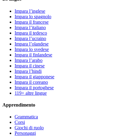
Impara l’inglese
Impara lo spagnolo
Impara il francese
Impara l’italiano
Impara il tedesco
Impara l’ucraino
Impara l’olandese
Impara lo svedese
Impara il finlandese
Impara l’arabo
Impara il cinese
Impara l’hindi
Impara il giapponese
Impara il coreano
Impara il portoghese
119+ altre lingue
Apprendimento
Grammatica
Corsi
Giochi di ruolo
Personaggi