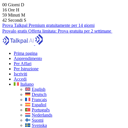
00
Giorni
D
16
Ore
H
59
Minuti
M
41
Secondi
S
Prova Talkpal Premium gratuitamente per 14 giorni
Provalo gratis
Offerta limitata:
Prova gratuita per 2 settimane
Prima pagina
Apprendimento
Per Affari
Per Istruzione
Iscriviti
Accedi
Italiano
English
Deutsch
Français
Español
Português
Nederlands
Suomi
Svenska