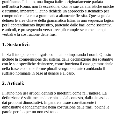
gratificante. Il latino, una lingua italica originariamente parlata
nell’antica Roma, non fa eccezione. Con le sue caratteristiche uniche
e strutture, imparare il latino richiede un approccio sistematico per
comprenderne la ricca grammatica altamente flessita. Questa guida
delinea le aree chiave della grammatica latina in una sequenza logica
per l’apprendimento linguistico, partendo dalle basi come sostantivi
e articoli, e proseguendo verso aree più complesse come i tempi
verbali e la costruzione delle frasi.
1. Sostantivi:
Inizia il tuo percorso linguistico in latino imparando i nomi. Questo
include la comprensione del sistema della declinazione dei sostantivi
con le sue specifiche desinenze, come funziona il caso grammaticale
nella frase e come le forme plurali vengono create cambiando il
suffisso nominale in base al genere e al caso.
2. Articoli:
Il latino non usa articoli definiti o indefiniti come fa l’inglese. La
definizione è solitamente determinata dal contesto, dalla sintassi o
dai pronomi dimostrativi. Imparare a usare correttamente i
dimostrativi è fondamentale nella costruzione delle frasi, poiché le
parole per il o per un non esistono.