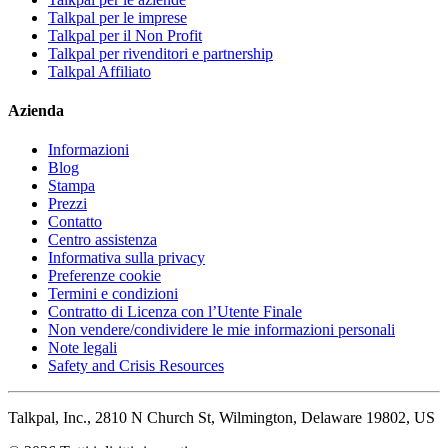
Talkpal per le imprese
Talkpal per il Non Profit
Talkpal per rivenditori e partnership
Talkpal Affiliato
Azienda
Informazioni
Blog
Stampa
Prezzi
Contatto
Centro assistenza
Informativa sulla privacy
Preferenze cookie
Termini e condizioni
Contratto di Licenza con l’Utente Finale
Non vendere/condividere le mie informazioni personali
Note legali
Safety and Crisis Resources
Talkpal, Inc., 2810 N Church St, Wilmington, Delaware 19802, US