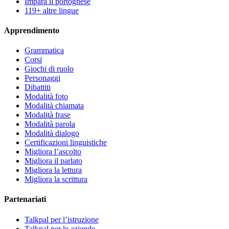
Impara il portoghese
119+ altre lingue
Apprendimento
Grammatica
Corsi
Giochi di ruolo
Personaggi
Dibattiti
Modalità foto
Modalità chiamata
Modalità frase
Modalità parola
Modalità dialogo
Certificazioni linguistiche
Migliora l’ascolto
Migliora il parlato
Migliora la lettura
Migliora la scrittura
Partenariati
Talkpal per l’istruzione
Talkpal per le aziende