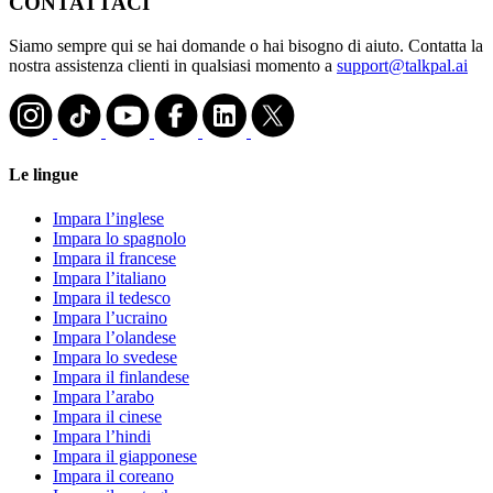
CONTATTACI
Siamo sempre qui se hai domande o hai bisogno di aiuto. Contatta la
nostra assistenza clienti in qualsiasi momento a
support@talkpal.ai
Le lingue
Impara l’inglese
Impara lo spagnolo
Impara il francese
Impara l’italiano
Impara il tedesco
Impara l’ucraino
Impara l’olandese
Impara lo svedese
Impara il finlandese
Impara l’arabo
Impara il cinese
Impara l’hindi
Impara il giapponese
Impara il coreano