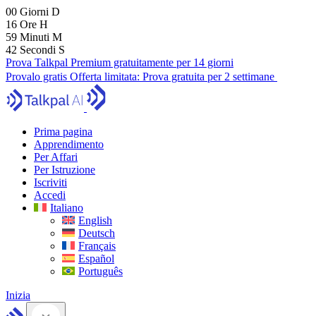
00
Giorni
D
16
Ore
H
59
Minuti
M
41
Secondi
S
Prova Talkpal Premium gratuitamente per 14 giorni
Provalo gratis
Offerta limitata:
Prova gratuita per 2 settimane
Prima pagina
Apprendimento
Per Affari
Per Istruzione
Iscriviti
Accedi
Italiano
English
Deutsch
Français
Español
Português
Inizia