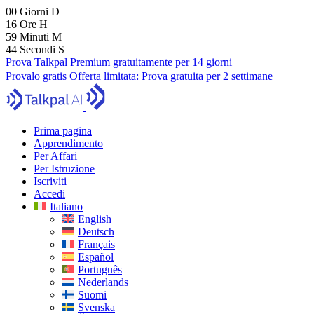
00
Giorni
D
16
Ore
H
59
Minuti
M
43
Secondi
S
Prova Talkpal Premium gratuitamente per 14 giorni
Provalo gratis
Offerta limitata:
Prova gratuita per 2 settimane
Prima pagina
Apprendimento
Per Affari
Per Istruzione
Iscriviti
Accedi
Italiano
English
Deutsch
Français
Español
Português
Nederlands
Suomi
Svenska