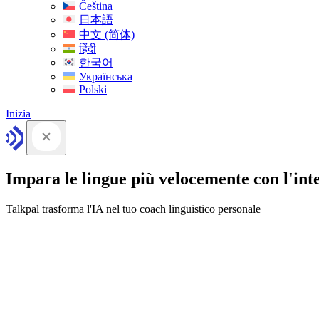
Čeština
日本語
中文 (简体)
हिंदी
한국어
Українська
Polski
Inizia
Impara le lingue più velocemente con l'intel
Talkpal trasforma l'IA nel tuo coach linguistico personale