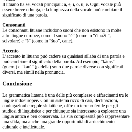
Il lituano ha sei vocali principali: a, e, i, o, u, ė. Ogni vocale può
essere breve o lunga, e la lunghezza della vocale può cambiare il
significato di una parola.
Consonanti
Le consonanti lituane includono suoni che non esistono in molte
altre lingue europee, come il suono “č” (come in “čiuožti”,
scivolare) e “š” (come in “šuo”, cane).
Accento
L’accento in lituano può cadere su qualsiasi sillaba di una parola e
può cambiare il significato della parola. Ad esempio, “kàras”
(guerra) e “karà” (padella) sono due parole diverse con significati
diversi, ma simili nella pronuncia.
Conclusione
La grammatica lituana è una delle più complesse e affascinanti tra le
lingue indoeuropee. Con un sistema ricco di casi, declinazioni,
coniugazioni e regole sintattiche, offre un terreno fertile per gli
studiosi di linguistica e per chiunque sia interessato a esplorare una
lingua antica e ben conservata. La sua complessità può rappresentare
una sfida, ma anche una grande opportunità di arricchimento
culturale e intellettuale.