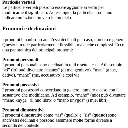
Particelle verbali
Le particelle verbali possono essere aggiunte ai verbi per
modificarne il significato. Ad esempio, la particella “pa-” può
indicare un’azione breve o incompleta.
Pronomi e declinazioni
I pronomi lituani sono anch’essi declinati per caso, numero e genere.
Questo li rende particolarmente flessibili, ma anche complessi. Ecco
una panoramica dei principali pronomi:
Pronomi personali
I pronomi personali sono declinati in tutti e sette i casi. Ad esempio,
“aš” (io) può diventare “manęs” (di me, genitivo), “man” (a me,
dativo), “mane” (me, accusativo) e così via.
Pronomi possessivi
I pronomi possessivi concordano in genere, numero e caso con il
sostantivo che modificano. Ad esempio, “mano” (mio) può diventare
“mano knyga” (il mio libro) o “mano knygos” (i miei libri).
Pronomi dimostrativi
I pronomi dimostrativi come “tas” (quello) e “šis” (questo) sono
anch’essi declinati e possono assumere molte forme diverse a
seconda del contesto.