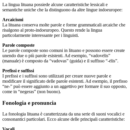
La lingua lituana possiede alcune caratteristiche lessicali e
semantiche uniche che la distinguono da altre lingue indoeuropee:
Arcaicismi
La lituana conserva molte parole e forme grammaticali arcaiche che
risalgono al proto-indoeuropeo. Questo rende la lingua
particolarmente interessante per i linguisti.
Parole composte
Le parole composte sono comuni in lituano e possono essere create
unendo due o più parole esistenti. Ad esempio, “vadovėlis”
(manuale) è composto da “vadovas” (guida) e il suffisso “-ėlis”.
Prefissi e suffissi
I prefissi e i suffissi sono utilizzati per creare nuove parole e
modificare il significato delle parole esistenti. Ad esempio, il prefisso
“ne-” può essere aggiunto a un aggettivo per formare il suo opposto,
come in “negeras” (non buono).
Fonologia e pronuncia
La fonologia lituana è caratterizzata da una serie di suoni vocalici e
consonantici particolari. Ecco alcune delle principali caratteristiche:
Vocali