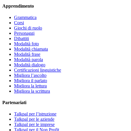
Apprendimento
Grammatica
Corsi
Giochi di ruolo
Personaggi
Dibattiti
Modalità foto
Modalità chiamata
Modalità frase
Modalità parola
Modalità dialogo
Certificazioni linguistiche
Migliora l’ascolto
Migliora il parlato
Migliora la lettura
Migliora la scrittura
Partenariati
Talkpal per l’istruzione
Talkpal per le aziende
Talkpal per le imprese
Talkpal per il Non Profit