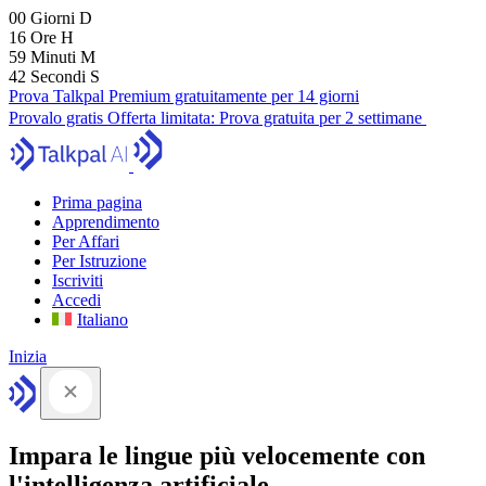
00
Giorni
D
16
Ore
H
59
Minuti
M
41
Secondi
S
Prova Talkpal Premium gratuitamente per 14 giorni
Provalo gratis
Offerta limitata:
Prova gratuita per 2 settimane
Prima pagina
Apprendimento
Per Affari
Per Istruzione
Iscriviti
Accedi
Italiano
Inizia
Impara le lingue più velocemente con
l'intelligenza artificiale