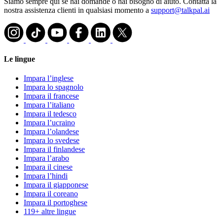
Siamo sempre qui se hai domande o hai bisogno di aiuto. Contatta la
nostra assistenza clienti in qualsiasi momento a
support@talkpal.ai
Le lingue
Impara l’inglese
Impara lo spagnolo
Impara il francese
Impara l’italiano
Impara il tedesco
Impara l’ucraino
Impara l’olandese
Impara lo svedese
Impara il finlandese
Impara l’arabo
Impara il cinese
Impara l’hindi
Impara il giapponese
Impara il coreano
Impara il portoghese
119+ altre lingue