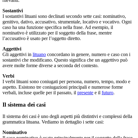
rilevanti:
Sostantivi
I sostantivi lituani sono declinati secondo sette casi: nominativo,
genitivo, dativo, accusativo, strumentale, locativo e vocativo. Ogni
caso ha una funzione specifica nella frase. Ad esempio, il
nominativo è utilizzato per il soggetto della frase, mentre
l’accusativo è usato per l’oggetto diretto.
Aggettivi
Gli aggettivi in
lituano
concordano in genere, numero e caso con i
sostantivi che modificano. Questo significa che un aggettivo può
avere molte forme diverse a seconda del contesto.
Verbi
I verbi lituani sono coniugati per persona, numero, tempo, modo e
aspetto. Esistono tre coniugazioni principali e numerose forme
verbali, incluse quelle per il passato, il
presente
e il
futuro
.
Il sistema dei casi
Il sistema dei casi è uno degli aspetti più distintivi e complessi della
grammatica lituana. Vediamo in dettaglio i sette casi:
Nominativo
Il caso nominativo è usato principalmente per il soggetto della frase.