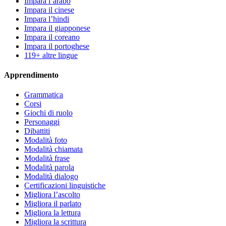
Impara l’arabo
Impara il cinese
Impara l’hindi
Impara il giapponese
Impara il coreano
Impara il portoghese
119+ altre lingue
Apprendimento
Grammatica
Corsi
Giochi di ruolo
Personaggi
Dibattiti
Modalità foto
Modalità chiamata
Modalità frase
Modalità parola
Modalità dialogo
Certificazioni linguistiche
Migliora l’ascolto
Migliora il parlato
Migliora la lettura
Migliora la scrittura