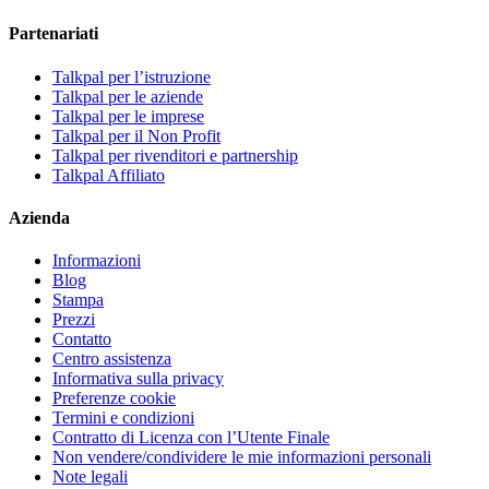
Partenariati
Talkpal per l’istruzione
Talkpal per le aziende
Talkpal per le imprese
Talkpal per il Non Profit
Talkpal per rivenditori e partnership
Talkpal Affiliato
Azienda
Informazioni
Blog
Stampa
Prezzi
Contatto
Centro assistenza
Informativa sulla privacy
Preferenze cookie
Termini e condizioni
Contratto di Licenza con l’Utente Finale
Non vendere/condividere le mie informazioni personali
Note legali