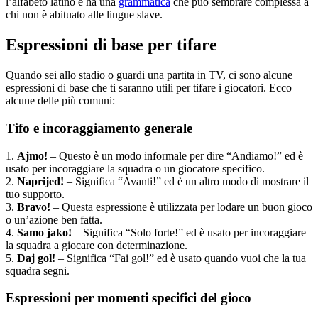
l’alfabeto latino e ha una
grammatica
che può sembrare complessa a
chi non è abituato alle lingue slave.
Espressioni di base per tifare
Quando sei allo stadio o guardi una partita in TV, ci sono alcune
espressioni di base che ti saranno utili per tifare i giocatori. Ecco
alcune delle più comuni:
Tifo e incoraggiamento generale
1.
Ajmo!
– Questo è un modo informale per dire “Andiamo!” ed è
usato per incoraggiare la squadra o un giocatore specifico.
2.
Naprijed!
– Significa “Avanti!” ed è un altro modo di mostrare il
tuo supporto.
3.
Bravo!
– Questa espressione è utilizzata per lodare un buon gioco
o un’azione ben fatta.
4.
Samo jako!
– Significa “Solo forte!” ed è usato per incoraggiare
la squadra a giocare con determinazione.
5.
Daj gol!
– Significa “Fai gol!” ed è usato quando vuoi che la tua
squadra segni.
Espressioni per momenti specifici del gioco