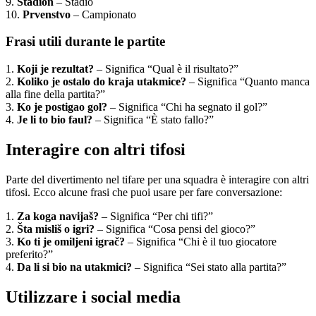
9.
Stadion
– Stadio
10.
Prvenstvo
– Campionato
Frasi utili durante le partite
1.
Koji je rezultat?
– Significa “Qual è il risultato?”
2.
Koliko je ostalo do kraja utakmice?
– Significa “Quanto manca
alla fine della partita?”
3.
Ko je postigao gol?
– Significa “Chi ha segnato il gol?”
4.
Je li to bio faul?
– Significa “È stato fallo?”
Interagire con altri tifosi
Parte del divertimento nel tifare per una squadra è interagire con altri
tifosi. Ecco alcune frasi che puoi usare per fare conversazione:
1.
Za koga navijaš?
– Significa “Per chi tifi?”
2.
Šta misliš o igri?
– Significa “Cosa pensi del gioco?”
3.
Ko ti je omiljeni igrač?
– Significa “Chi è il tuo giocatore
preferito?”
4.
Da li si bio na utakmici?
– Significa “Sei stato alla partita?”
Utilizzare i social media