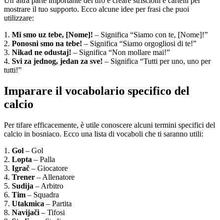
Un’altra parte importante del tifo è creare striscioni e cartelli per
mostrare il tuo supporto. Ecco alcune idee per frasi che puoi
utilizzare:
1.
Mi smo uz tebe, [Nome]!
– Significa “Siamo con te, [Nome]!”
2.
Ponosni smo na tebe!
– Significa “Siamo orgogliosi di te!”
3.
Nikad ne odustaj!
– Significa “Non mollare mai!”
4.
Svi za jednog, jedan za sve!
– Significa “Tutti per uno, uno per
tutti!”
Imparare il vocabolario specifico del
calcio
Per tifare efficacemente, è utile conoscere alcuni termini specifici del
calcio in bosniaco. Ecco una lista di vocaboli che ti saranno utili:
1.
Gol
– Gol
2.
Lopta
– Palla
3.
Igrač
– Giocatore
4.
Trener
– Allenatore
5.
Sudija
– Arbitro
6.
Tim
– Squadra
7.
Utakmica
– Partita
8.
Navijači
– Tifosi