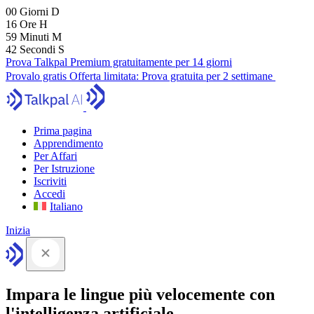
00
Giorni
D
16
Ore
H
59
Minuti
M
41
Secondi
S
Prova Talkpal Premium gratuitamente per 14 giorni
Provalo gratis
Offerta limitata:
Prova gratuita per 2 settimane
Prima pagina
Apprendimento
Per Affari
Per Istruzione
Iscriviti
Accedi
Italiano
Inizia
Impara le lingue più velocemente con
l'intelligenza artificiale