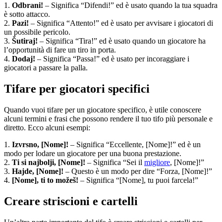
1.
Odbrani!
– Significa “Difendi!” ed è usato quando la tua squadra
è sotto attacco.
2.
Pazi!
– Significa “Attento!” ed è usato per avvisare i giocatori di
un possibile pericolo.
3.
Šutiraj!
– Significa “Tira!” ed è usato quando un giocatore ha
l’opportunità di fare un tiro in porta.
4.
Dodaj!
– Significa “Passa!” ed è usato per incoraggiare i
giocatori a passare la palla.
Tifare per giocatori specifici
Quando vuoi tifare per un giocatore specifico, è utile conoscere
alcuni termini e frasi che possono rendere il tuo tifo più personale e
diretto. Ecco alcuni esempi:
1.
Izvrsno, [Nome]!
– Significa “Eccellente, [Nome]!” ed è un
modo per lodare un giocatore per una buona prestazione.
2.
Ti si najbolji, [Nome]!
– Significa “Sei il
migliore
, [Nome]!”
3.
Hajde, [Nome]!
– Questo è un modo per dire “Forza, [Nome]!”
4.
[Nome], ti to možeš!
– Significa “[Nome], tu puoi farcela!”
Creare striscioni e cartelli