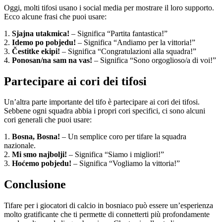
Oggi, molti tifosi usano i social media per mostrare il loro supporto.
Ecco alcune frasi che puoi usare:
1.
Sjajna utakmica!
– Significa “Partita fantastica!”
2.
Idemo po pobjedu!
– Significa “Andiamo per la vittoria!”
3.
Čestitke ekipi!
– Significa “Congratulazioni alla squadra!”
4.
Ponosan/na sam na vas!
– Significa “Sono orgoglioso/a di voi!”
Partecipare ai cori dei tifosi
Un’altra parte importante del tifo è partecipare ai cori dei tifosi.
Sebbene ogni squadra abbia i propri cori specifici, ci sono alcuni
cori generali che puoi usare:
1.
Bosna, Bosna!
– Un semplice coro per tifare la squadra
nazionale.
2.
Mi smo najbolji!
– Significa “Siamo i migliori!”
3.
Hoćemo pobjedu!
– Significa “Vogliamo la vittoria!”
Conclusione
Tifare per i giocatori di calcio in bosniaco può essere un’esperienza
molto gratificante che ti permette di connetterti più profondamente