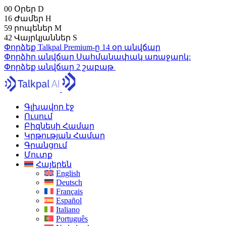
00
Օրեր
D
16
Ժամեր
H
59
րոպեներ
M
41
Վայրկյաններ
S
Փորձեք Talkpal Premium-ը 14 օր անվճար
Փորձիր անվճար
Սահմանափակ առաջարկ:
Փորձեք անվճար 2 շաբաթ
Գլխավոր էջ
Ուսում
Բիզնեսի Համար
Կրթության Համար
Գրանցում
Մուտք
Հայերեն
English
Deutsch
Français
Español
Italiano
Português