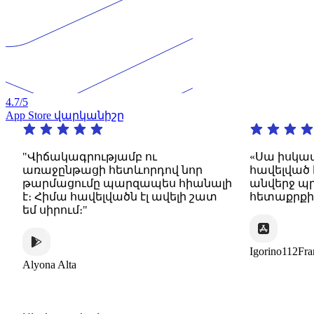
4.7
/5
App Store վարկանիշը
իճակագրությամբ ու
«Սա իսկապես ո
աջընթացի հետևորդով նոր
հավելված է։ Այն
րմացումը պարզապես հիանալի
անվերջ պրակտիկ
 Հիմա հավելվածն էլ ավելի շատ
հետաքրքիր ձեւեր
 սիրում։"
Igorino112France
ona Alta