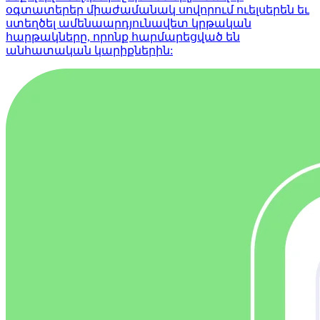
օգտատերեր միաժամանակ սովորում ուելսերեն եւ
ստեղծել ամենաարդյունավետ կրթական
հարթակները, որոնք հարմարեցված են
անհատական կարիքներին: