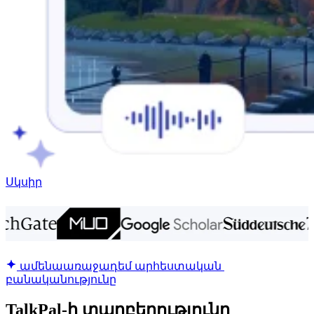
Սկսիր
ամենաառաջադեմ արհեստական ​​
բանականությունը
TalkPal-ի տարբերությունը