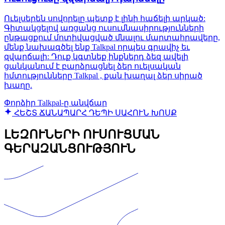
Ուելսերեն սովորելը պետք է լինի հաճելի արկած:
Գիտակցելով առցանց ուսումնասիրությունների
ընթացքում մոտիվացված մնալու մարտահրավերը,
մենք նախագծել ենք Talkpal որպես գրավիչ եւ
զվարճալի: Դուք կգտնեք ինքներդ ձեզ ավելի
ցանկանում է բարձրացնել ձեր ուելսական
հմտությունները Talkpal , քան խաղալ ձեր սիրած
խաղը.
Փորձիր Talkpal-ը անվճար
ՀԵՇՏ ՃԱՆԱՊԱՐՀ ԴԵՊԻ ՍԱՀՈՒՆ ԽՈՍՔ
ԼԵԶՈՒՆԵՐԻ ՈՒՍՈՒՑՄԱՆ
ԳԵՐԱԶԱՆՑՈՒԹՅՈՒՆ