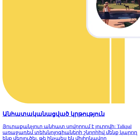
Անհատականացված կրթություն
Յուրաքանչյուր անհատ սովորում է յուրովի: Talkpal
առաջադեմ տեխնոլոգիաների շնորհիվ մենք կարող
ենք վերլուծել, թե ինչպես են միլիոնավոր