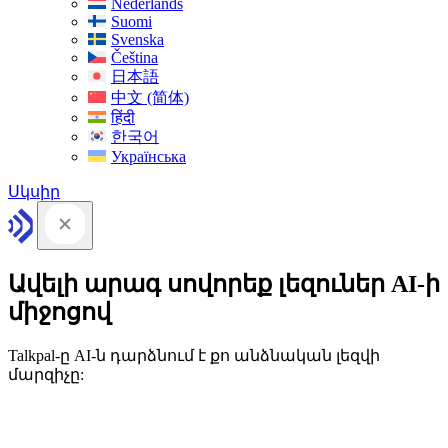
Nederlands
Suomi
Svenska
Čeština
日本語
中文 (简体)
हिंदी
한국어
Українська
Սկսիր
Ավելի արագ սովորեք լեզուներ AI-ի
միջոցով
Talkpal-ը AI-ն դարձնում է քո անձնական լեզվի
մարզիչը: