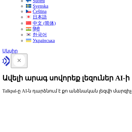
Suomi
Svenska
Čeština
日本語
中文 (简体)
हिंदी
한국어
Українська
Սկսիր
Ավելի արագ սովորեք լեզուներ AI-ի
Talkpal-ը AI-ն դարձնում է քո անձնական լեզվի մարզիչ