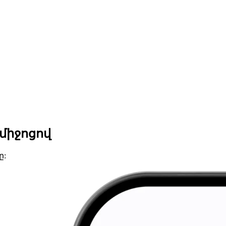
 միջոցով
ը: