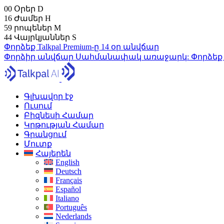
00
Օրեր
D
16
Ժամեր
H
59
րոպեներ
M
43
Վայրկյաններ
S
Փորձեք Talkpal Premium-ը 14 օր անվճար
Փորձիր անվճար
Սահմանափակ առաջարկ:
Փորձեք
Գլխավոր էջ
Ուսում
Բիզնեսի Համար
Կրթության Համար
Գրանցում
Մուտք
Հայերեն
English
Deutsch
Français
Español
Italiano
Português
Nederlands