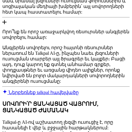
նաև միանալ լեզուների ուսուցման ֆորումներին և
սոցիալական մեդիայի խմբերին՝ այլ սովորողների
հետ կապ հաստատելու համար:
Որո՞նք են որոշ առաջարկվող ռեսուրսներ անգլերեն
սովորելու համար:
Անգլերեն սովորելու որոշ հայտնի ռեսուրսներ
ներառում են Talkpal AI-ը, ինչպես նաեւ լեզուների
ուսուցման տարբեր այլ ծրագրեր եւ կայքեր։ Բացի
այդ, դուք կարող եք գտնել անհամար գրքեր,
փոդքասթներ եւ առցանց վիդեո ալիքներ, որոնք
նվիրված են բոլոր մակարդակների սովորողներին
անգլերենի ուսուցմանը:
Ներբեռնեք talkpal հավելվածը
ՍՈՎՈՐԻ՛Ր ՑԱՆԿԱՑԱԾ ՎԱՅՐՈՒՄ,
ՑԱՆԿԱՑԱԾ ԺԱՄԱՆԱԿ
Talkpal-ը AI-ով աշխատող լեզվի ուսուցիչ է, որը
հասանելի է վեբ և բջջային հարթակներում: