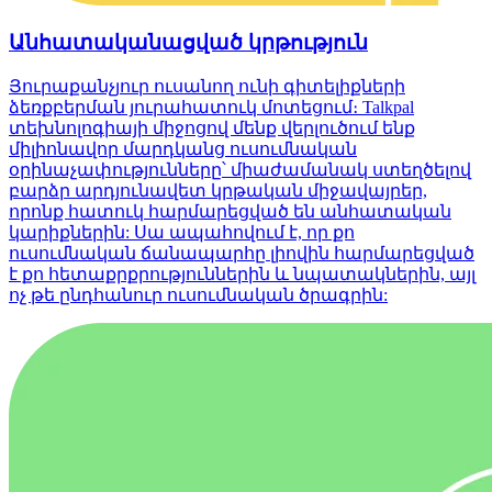
Անհատականացված կրթություն
Յուրաքանչյուր ուսանող ունի գիտելիքների
ձեռքբերման յուրահատուկ մոտեցում։ Talkpal
տեխնոլոգիայի միջոցով մենք վերլուծում ենք
միլիոնավոր մարդկանց ուսումնական
օրինաչափությունները՝ միաժամանակ ստեղծելով
բարձր արդյունավետ կրթական միջավայրեր,
որոնք հատուկ հարմարեցված են անհատական
կարիքներին: Սա ապահովում է, որ քո
ուսումնական ճանապարհը լիովին հարմարեցված
է քո հետաքրքրություններին և նպատակներին, այլ
ոչ թե ընդհանուր ուսումնական ծրագրին: