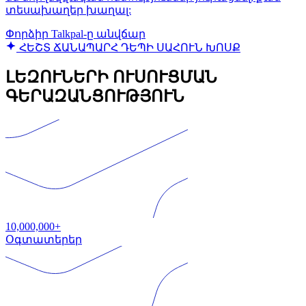
տեսախաղեր խաղալ:
Փորձիր Talkpal-ը անվճար
ՀԵՇՏ ՃԱՆԱՊԱՐՀ ԴԵՊԻ ՍԱՀՈՒՆ ԽՈՍՔ
ԼԵԶՈՒՆԵՐԻ ՈՒՍՈՒՑՄԱՆ
ԳԵՐԱԶԱՆՑՈՒԹՅՈՒՆ
10,000,000+
Օգտատերեր