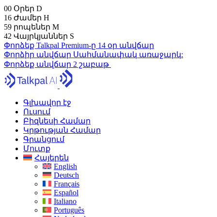
00
Օրեր
D
16
Ժամեր
H
59
րոպեներ
M
41
Վայրկյաններ
S
Փորձեք Talkpal Premium-ը 14 օր անվճար
Փորձիր անվճար
Սահմանափակ առաջարկ:
Փորձեք անվճար 2 շաբաթ
Գլխավոր էջ
Ուսում
Բիզնեսի Համար
Կրթության Համար
Գրանցում
Մուտք
Հայերեն
English
Deutsch
Français
Español
Italiano
Português