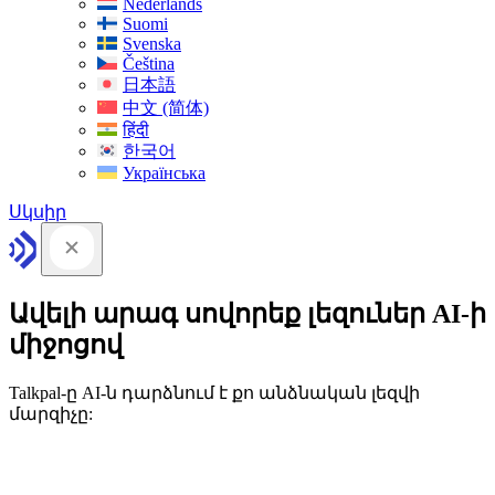
Nederlands
Suomi
Svenska
Čeština
日本語
中文 (简体)
हिंदी
한국어
Українська
Սկսիր
Ավելի արագ սովորեք լեզուներ AI-ի
միջոցով
Talkpal-ը AI-ն դարձնում է քո անձնական լեզվի
մարզիչը: