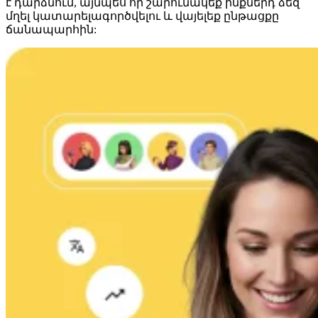
է դարձնում, այնպես որ շարունակեք ինքներդ ձեզ
մղել կատարելագործվելու և վայելեք ընթացքը
ճանապարհին: