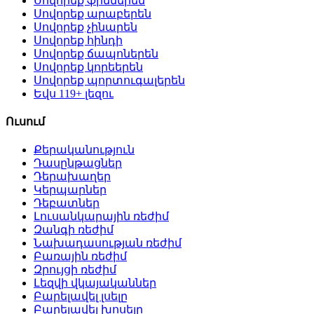
Սովորեք ֆիններեն
Սովորեք արաբերեն
Սովորեք չինարեն
Սովորեք հինդի
Սովորեք ճապոներեն
Սովորեք կորեերեն
Սովորեք պորտուգալերեն
Եվս 119+ լեզու
Ուսում
Քերականություն
Դասընթացներ
Դերախաղեր
Կերպարներ
Դեբատներ
Լուսանկարային ռեժիմ
Զանգի ռեժիմ
Նախադասության ռեժիմ
Բառային ռեժիմ
Զրույցի ռեժիմ
Լեզվի վկայականներ
Բարելավել լսելը
Բարելավել խոսելը