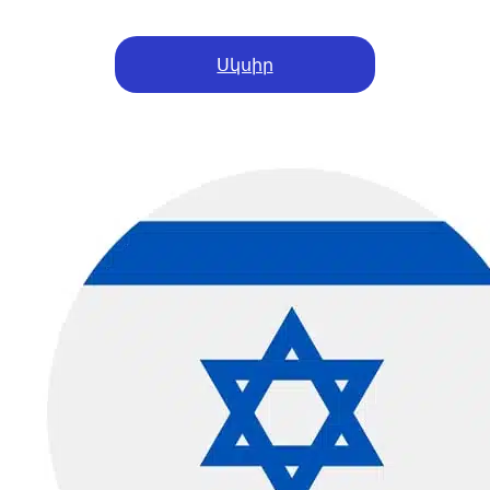
Սկսիր