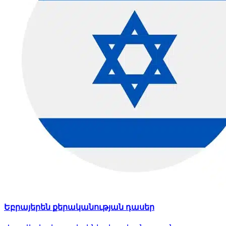
Եբրայերեն քերականության դասեր