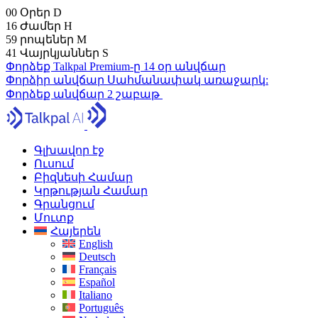
00
Օրեր
D
16
Ժամեր
H
59
րոպեներ
M
39
Վայրկյաններ
S
Փորձեք Talkpal Premium-ը 14 օր անվճար
Փորձիր անվճար
Սահմանափակ առաջարկ:
Փորձեք անվճար 2 շաբաթ
Գլխավոր էջ
Ուսում
Բիզնեսի Համար
Կրթության Համար
Գրանցում
Մուտք
Հայերեն
English
Deutsch
Français
Español
Italiano
Português