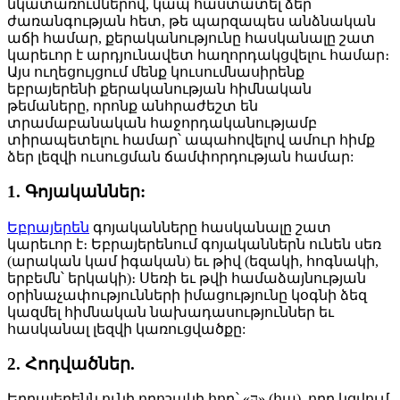
նկատառումներով, կապ հաստատել ձեր
ժառանգության հետ, թե պարզապես անձնական
աճի համար, քերականությունը հասկանալը շատ
կարեւոր է արդյունավետ հաղորդակցվելու համար։
Այս ուղեցույցում մենք կուսումնասիրենք
եբրայերենի քերականության հիմնական
թեմաները, որոնք անհրաժեշտ են
տրամաբանական հաջորդականությամբ
տիրապետելու համար՝ ապահովելով ամուր հիմք
ձեր լեզվի ուսուցման ճամփորդության համար:
1. Գոյականներ:
Եբրայերեն
գոյականները հասկանալը շատ
կարեւոր է։ Եբրայերենում գոյականներն ունեն սեռ
(արական կամ իգական) եւ թիվ (եզակի, հոգնակի,
երբեմն՝ երկակի)։ Սեռի եւ թվի համաձայնության
օրինաչափությունների իմացությունը կօգնի ձեզ
կազմել հիմնական նախադասություններ եւ
հասկանալ լեզվի կառուցվածքը:
2. Հոդվածներ.
Եբրայերենն ունի որոշակի հոդ՝ «ה» (հա), որը կցվում