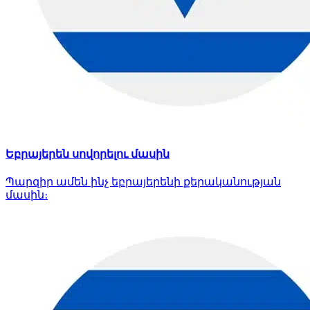
Եբրայերեն սովորելու մասին
Պարզիր ամեն ինչ եբրայերենի քերականության
մասին։