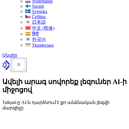
Nederlands
Suomi
Svenska
Čeština
日本語
中文 (简体)
हिंदी
한국어
Українська
Սկսիր
Ավելի արագ սովորեք լեզուներ AI-ի
միջոցով
Talkpal-ը AI-ն դարձնում է քո անձնական լեզվի
մարզիչը: