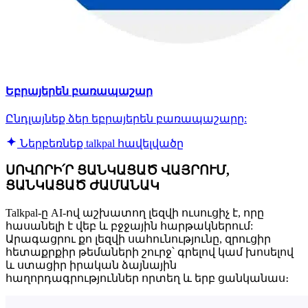
Եբրայերեն բառապաշար
Ընդլայնեք ձեր եբրայերեն բառապաշարը:
Ներբեռնեք talkpal հավելվածը
ՍՈՎՈՐԻ՛Ր ՑԱՆԿԱՑԱԾ ՎԱՅՐՈՒՄ,
ՑԱՆԿԱՑԱԾ ԺԱՄԱՆԱԿ
Talkpal-ը AI-ով աշխատող լեզվի ուսուցիչ է, որը
հասանելի է վեբ և բջջային հարթակներում:
Արագացրու քո լեզվի սահունությունը, զրուցիր
հետաքրքիր թեմաների շուրջ՝ գրելով կամ խոսելով
և ստացիր իրական ձայնային
հաղորդագրություններ որտեղ և երբ ցանկանաս։