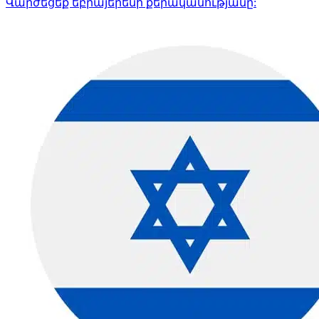
Վարժեցեք եբրայերենի քերականությանը: