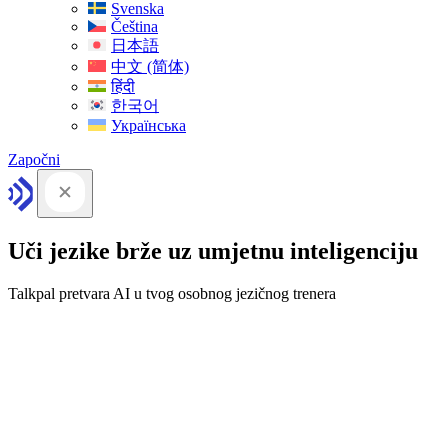
Svenska
Čeština
日本語
中文 (简体)
हिंदी
한국어
Українська
Započni
Uči jezike brže uz umjetnu inteligenciju
Talkpal pretvara AI u tvog osobnog jezičnog trenera