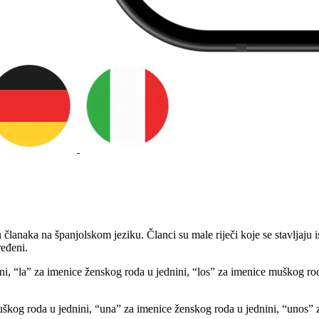
u članaka na španjolskom jeziku. Članci su male riječi koje se stavljaju
ređeni.
i, “la” za imenice ženskog roda u jednini, “los” za imenice muškog ro
uškog roda u jednini, “una” za imenice ženskog roda u jednini, “unos”