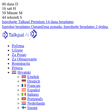
00
dana
D
16
sati
H
59
Minute
M
43
sekundi
S
Isprobajte Talkpal Premium 14 dana besplatno
Isprobaj besplatno
Ograničena ponuda:
Isprobajte besplatno 2 tjedna
Početna
Učenje
Za Posao
Za Obrazovanje
Registracija
Prijava
Hrvatski
English
Deutsch
Français
Español
Italiano
Português
Nederlands
Suomi