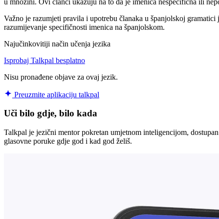
u množini. Ovi članci ukazuju na to da je imenica nespecifična ili nep
Važno je razumjeti pravila i upotrebu članaka u španjolskoj gramatici 
razumijevanje specifičnosti imenica na španjolskom.
Najučinkovitiji način učenja jezika
Isprobaj Talkpal besplatno
Nisu pronađene objave za ovaj jezik.
Preuzmite aplikaciju talkpal
Uči bilo gdje, bilo kada
Talkpal je jezični mentor pokretan umjetnom inteligencijom, dostupan 
glasovne poruke gdje god i kad god želiš.