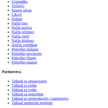
Gramatika
Tečajevi
Igranje uloga
Likovi
Debate
Način foto
Način poziva
Način rečenice
Način riječi
Način dijaloga
Jezični certifikati
Poboljšaj slušanje
Poboljšaj govorenje
Poboljšaj čitanje
Poboljšaj pisanje
Partnerstva
Talkpal za obrazovanje
Talkpal za tvrtke
Talkpal za tvrtke
Talkpal za neprofitne
Talkpal za preprodavače i partnerstva
Talkpal partnerski program