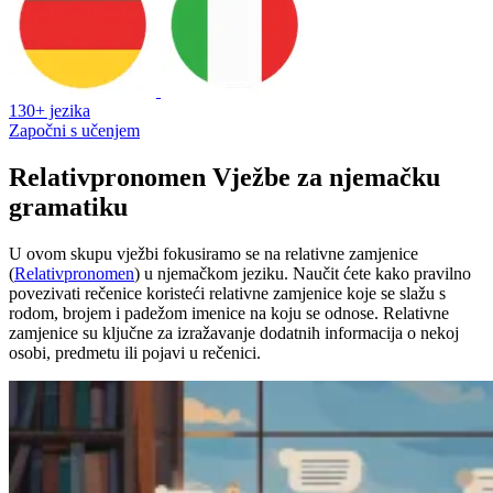
130+ jezika
Započni s učenjem
Relativpronomen Vježbe za njemačku
gramatiku
U ovom skupu vježbi fokusiramo se na relativne zamjenice
(
Relativpronomen
) u njemačkom jeziku. Naučit ćete kako pravilno
povezivati rečenice koristeći relativne zamjenice koje se slažu s
rodom, brojem i padežom imenice na koju se odnose. Relativne
zamjenice su ključne za izražavanje dodatnih informacija o nekoj
osobi, predmetu ili pojavi u rečenici.