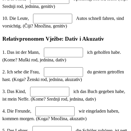
Srednji rod, jednina, genitiv)
10. Die Leute,
Autos schnell fahren, sind
vorsichtig. (Čiji? Množina, genitiv)
Relativpronomen Vježbe: Dativ i Akuzativ
1. Das ist der Mann,
ich geholfen habe.
(Kome? Muški rod, jednina, dativ)
2. Ich sehe die Frau,
du gestern getroffen
hast. (Koga? Ženski rod, jednina, akuzativ)
3. Das Kind,
ich das Buch gegeben habe,
ist mein Neffe. (Kome? Srednji rod, jednina, dativ)
4. Die Freunde,
wir eingeladen haben,
kommen morgen. (Koga? Množina, akuzativ)
5. Der Lehrer,
die Schüler zuhören, ist nett.