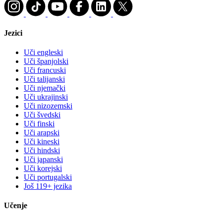
Jezici
Uči engleski
Uči španjolski
Uči francuski
Uči talijanski
Uči njemački
Uči ukrajinski
Uči nizozemski
Uči švedski
Uči finski
Uči arapski
Uči kineski
Uči hindski
Uči japanski
Uči korejski
Uči portugalski
Još 119+ jezika
Učenje