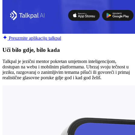
Preuzmite aplikaciju talkpal
Uči bilo gdje, bilo kada
Talkpal je jezični mentor pokretan umjetnom inteligencijom,
dostupan na webu i mobilnim platformama. Ubrzaj svoju tečnost u
jeziku, razgovaraj o zanimljivim temama pišući ili govoreći i primaj
realistične glasovne poruke gdje god i kad god želiš.