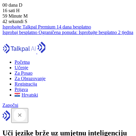
00
dana
D
16
sati
H
59
Minute
M
41
sekundi
S
Isprobajte Talkpal Premium 14 dana besplatno
Isprobaj besplatno
Ograničena ponuda:
Isprobajte besplatno 2 tjedna
Početna
Učenje
Za Posao
Za Obrazovanje
Registracija
Prijava
Hrvatski
Započni
Uči jezike brže uz umjetnu inteligenciju