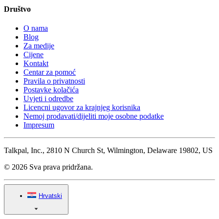
Društvo
O nama
Blog
Za medije
Cijene
Kontakt
Centar za pomoć
Pravila o privatnosti
Postavke kolačića
Uvjeti i odredbe
Licencni ugovor za krajnjeg korisnika
Nemoj prodavati/dijeliti moje osobne podatke
Impresum
Talkpal, Inc., 2810 N Church St, Wilmington, Delaware 19802, US
© 2026 Sva prava pridržana.
Hrvatski