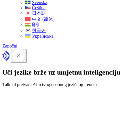
Svenska
Čeština
日本語
中文 (简体)
हिंदी
한국어
Українська
Započni
Uči jezike brže uz umjetnu inteligenciju
Talkpal pretvara AI u tvog osobnog jezičnog trenera