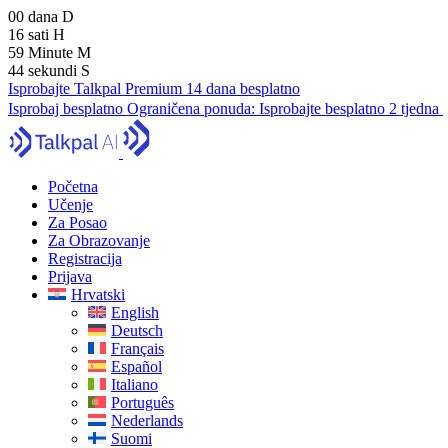
00
dana
D
16
sati
H
59
Minute
M
43
sekundi
S
Isprobajte Talkpal Premium 14 dana besplatno
Isprobaj besplatno
Ograničena ponuda:
Isprobajte besplatno 2 tjedna
Početna
Učenje
Za Posao
Za Obrazovanje
Registracija
Prijava
Hrvatski
English
Deutsch
Français
Español
Italiano
Português
Nederlands
Suomi