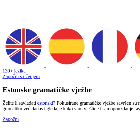
130+ jezika
Započni s učenjem
Estonske gramatičke vježbe
Želite li savladati
estonski
? Fokusirane gramatičke vježbe savršen su n
gramatiku već danas i gledajte kako vam vještine i samopouzdanje ra
Započni