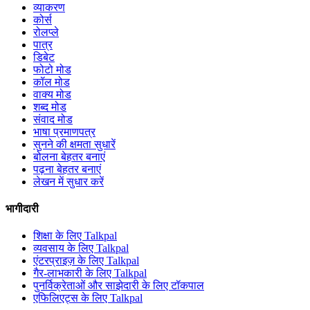
व्याकरण
कोर्स
रोलप्ले
पात्र
डिबेट
फोटो मोड
कॉल मोड
वाक्य मोड
शब्द मोड
संवाद मोड
भाषा प्रमाणपत्र
सुनने की क्षमता सुधारें
बोलना बेहतर बनाएं
पढ़ना बेहतर बनाएं
लेखन में सुधार करें
भागीदारी
शिक्षा के लिए Talkpal
व्यवसाय के लिए Talkpal
एंटरप्राइज़ के लिए Talkpal
गैर-लाभकारी के लिए Talkpal
पुनर्विक्रेताओं और साझेदारी के लिए टॉकपाल
एफिलिएट्स के लिए Talkpal