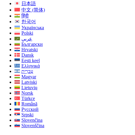
日本語
中文 (简体)
हिंदी
한국어
Українська
Polski
عربي
Български
Hrvatski
Dansk
Eesti keel
Ελληνικά
עִברִית
Magyar
Latviski
Lietuvių
Norsk
Türkçe
Română
Русский
Srpski
Slovenčina
Slovenščina