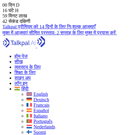
00
दिन
D
16
घंटे
H
59
मिनट
लाख
41
सेकंड
दक्षिणी
Talkpal प्रीमियम को 14 दिनों के लिए निःशुल्क आज़माएँ
मुफ़्त में आज़माएं
सीमित प्रस्ताव:
2 सप्ताह के लिए मुफ्त में प्रयास करें
होम पेज
सीख
व्यवसाय के लिए
शिक्षा के लिए
साइन अप
लॉग इन
हिंदी
English
Deutsch
Français
Español
Italiano
Português
Nederlands
Suomi