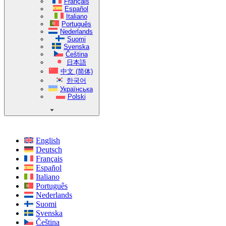
Français
Español
Italiano
Português
Nederlands
Suomi
Svenska
Čeština
日本語
中文 (简体)
한국어
Українська
Polski
English
Deutsch
Français
Español
Italiano
Português
Nederlands
Suomi
Svenska
Čeština