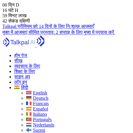
00
दिन
D
16
घंटे
H
59
मिनट
लाख
41
सेकंड
दक्षिणी
Talkpal प्रीमियम को 14 दिनों के लिए निःशुल्क आज़माएँ
मुफ़्त में आज़माएं
सीमित प्रस्ताव:
2 सप्ताह के लिए मुफ्त में प्रयास करें
होम पेज
सीख
व्यवसाय के लिए
शिक्षा के लिए
साइन अप
लॉग इन
हिंदी
English
Deutsch
Français
Español
Italiano
Português
Nederlands
Suomi