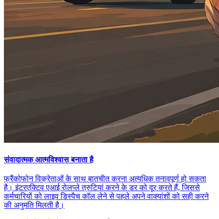
संवादात्मक आत्मविश्वास बनाता है
फ्रैंकोफोन विक्रेताओं के साथ बातचीत करना अत्यधिक तनावपूर्ण हो सकता
है। इंटरएक्टिव एआई रोलप्ले त्रुटियां करने के डर को दूर करते हैं, जिससे
कर्मचारियों को लाइव डिस्पैच कॉल लेने से पहले अपने वाक्यांशों को सही करने
की अनुमति मिलती है।