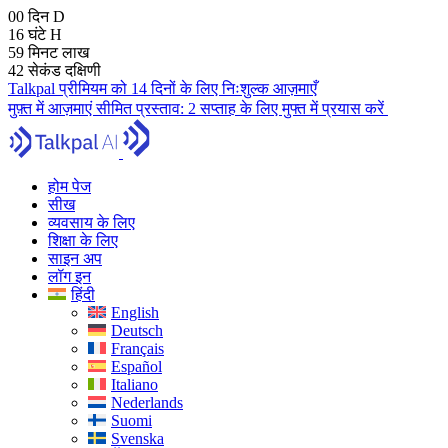
00
दिन
D
16
घंटे
H
59
मिनट
लाख
41
सेकंड
दक्षिणी
Talkpal प्रीमियम को 14 दिनों के लिए निःशुल्क आज़माएँ
मुफ़्त में आज़माएं
सीमित प्रस्ताव:
2 सप्ताह के लिए मुफ्त में प्रयास करें
होम पेज
सीख
व्यवसाय के लिए
शिक्षा के लिए
साइन अप
लॉग इन
हिंदी
English
Deutsch
Français
Español
Italiano
Nederlands
Suomi
Svenska