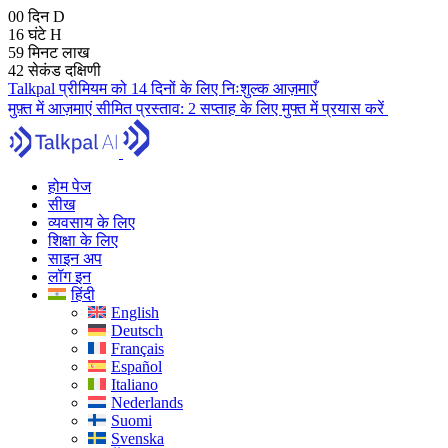
00
दिन
D
16
घंटे
H
59
मिनट
लाख
41
सेकंड
दक्षिणी
Talkpal प्रीमियम को 14 दिनों के लिए निःशुल्क आज़माएँ
मुफ़्त में आज़माएं
सीमित प्रस्ताव:
2 सप्ताह के लिए मुफ्त में प्रयास करें
होम पेज
सीख
व्यवसाय के लिए
शिक्षा के लिए
साइन अप
लॉग इन
हिंदी
English
Deutsch
Français
Español
Italiano
Nederlands
Suomi
Svenska