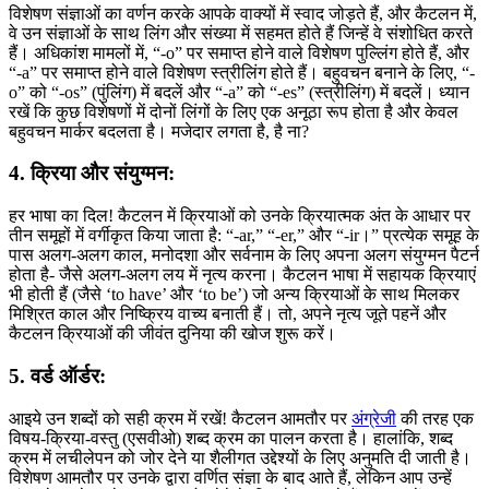
विशेषण संज्ञाओं का वर्णन करके आपके वाक्यों में स्वाद जोड़ते हैं, और कैटलन में,
वे उन संज्ञाओं के साथ लिंग और संख्या में सहमत होते हैं जिन्हें वे संशोधित करते
हैं। अधिकांश मामलों में, “-o” पर समाप्त होने वाले विशेषण पुल्लिंग होते हैं, और
“-a” पर समाप्त होने वाले विशेषण स्त्रीलिंग होते हैं। बहुवचन बनाने के लिए, “-
o” को “-os” (पुंलिंग) में बदलें और “-a” को “-es” (स्त्रीलिंग) में बदलें। ध्यान
रखें कि कुछ विशेषणों में दोनों लिंगों के लिए एक अनूठा रूप होता है और केवल
बहुवचन मार्कर बदलता है। मजेदार लगता है, है ना?
4. क्रिया और संयुग्मन:
हर भाषा का दिल! कैटलन में क्रियाओं को उनके क्रियात्मक अंत के आधार पर
तीन समूहों में वर्गीकृत किया जाता है: “-ar,” “-er,” और “-ir।” प्रत्येक समूह के
पास अलग-अलग काल, मनोदशा और सर्वनाम के लिए अपना अलग संयुग्मन पैटर्न
होता है- जैसे अलग-अलग लय में नृत्य करना। कैटलन भाषा में सहायक क्रियाएं
भी होती हैं (जैसे ‘to have’ और ‘to be’) जो अन्य क्रियाओं के साथ मिलकर
मिश्रित काल और निष्क्रिय वाच्य बनाती हैं। तो, अपने नृत्य जूते पहनें और
कैटलन क्रियाओं की जीवंत दुनिया की खोज शुरू करें।
5. वर्ड ऑर्डर:
आइये उन शब्दों को सही क्रम में रखें! कैटलन आमतौर पर
अंग्रेजी
की तरह एक
विषय-क्रिया-वस्तु (एसवीओ) शब्द क्रम का पालन करता है। हालांकि, शब्द
क्रम में लचीलेपन को जोर देने या शैलीगत उद्देश्यों के लिए अनुमति दी जाती है।
विशेषण आमतौर पर उनके द्वारा वर्णित संज्ञा के बाद आते हैं, लेकिन आप उन्हें