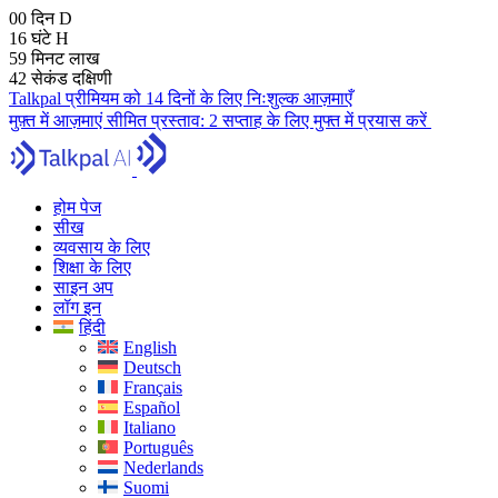
00
दिन
D
16
घंटे
H
59
मिनट
लाख
41
सेकंड
दक्षिणी
Talkpal प्रीमियम को 14 दिनों के लिए निःशुल्क आज़माएँ
मुफ़्त में आज़माएं
सीमित प्रस्ताव:
2 सप्ताह के लिए मुफ्त में प्रयास करें
होम पेज
सीख
व्यवसाय के लिए
शिक्षा के लिए
साइन अप
लॉग इन
हिंदी
English
Deutsch
Français
Español
Italiano
Português
Nederlands
Suomi