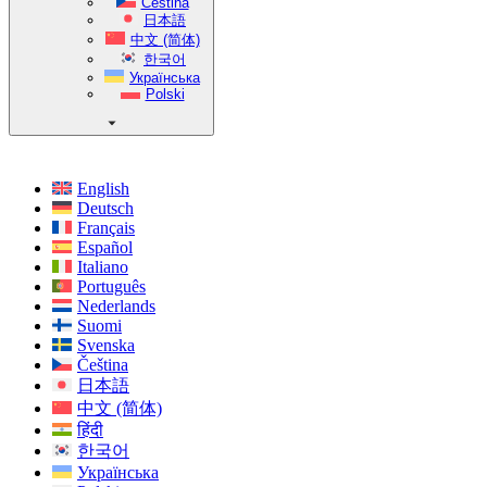
Čeština
日本語
中文 (简体)
한국어
Українська
Polski
English
Deutsch
Français
Español
Italiano
Português
Nederlands
Suomi
Svenska
Čeština
日本語
中文 (简体)
हिंदी
한국어
Українська