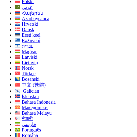
Polski
عربي
Հայերեն
Azərbaycanca
Hrvatski
Dansk
Eesti keel
Ελληνικά
עִברִית
Magyar
Latviski
Lietuvių
Norsk
Türkçe
Bosanski
中文 (繁體)
Galician
Íslenskur
Bahasa Indonesia
Македонски
Bahasa Melayu
नेपाली
فارسی
Português
Română