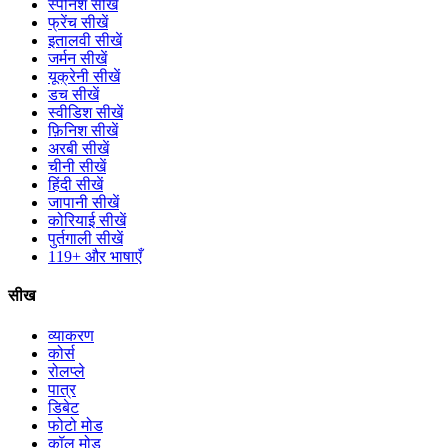
स्पैनिश सीखें
फ्रेंच सीखें
इतालवी सीखें
जर्मन सीखें
यूक्रेनी सीखें
डच सीखें
स्वीडिश सीखें
फ़िनिश सीखें
अरबी सीखें
चीनी सीखें
हिंदी सीखें
जापानी सीखें
कोरियाई सीखें
पुर्तगाली सीखें
119+ और भाषाएँ
सीख
व्याकरण
कोर्स
रोलप्ले
पात्र
डिबेट
फोटो मोड
कॉल मोड