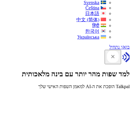
Svenska
Čeština
日本語
中文 (简体)
हिंदी
한국어
Українська
בוא/י נתחיל
למד שפות מהר יותר עם בינה מלאכותית
Talkpal הופכת את ה-AI למאמן השפות האישי שלך