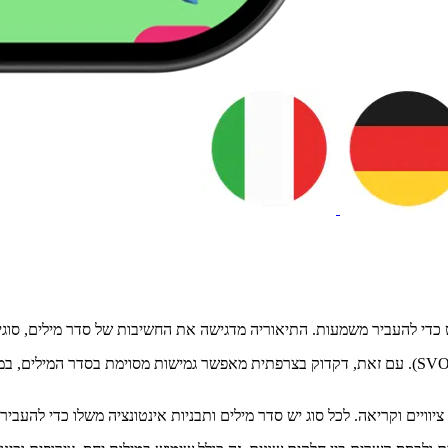
די להעביר משמעות. התיאוריה מדגישה את החשיבות של סדר מילים, סוגי 
בצרפתית, מבנה המשפט הבסיסי עוקב אחר תבנית הנושא-פועל-אובייקט (SVO). עם זאת, דקדוק בצרפתית מאפש
יוויים וקריאה. לכל סוג יש סדר מילים ותבניות אינטונציה משלו כדי להעב