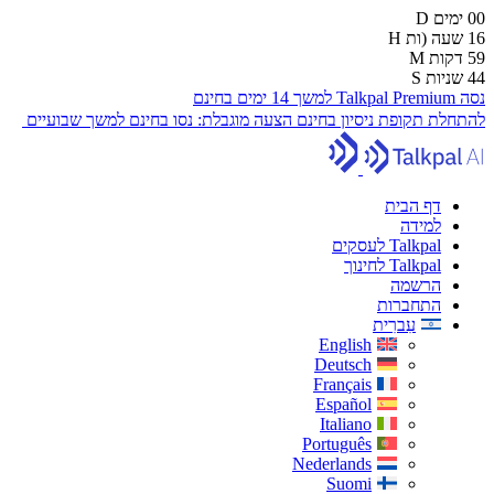
00
ימים
D
16
שעה (ות
H
59
דקות
M
43
שניות
S
נסה Talkpal Premium למשך 14 ימים בחינם
להתחלת תקופת ניסיון בחינם
הצעה מוגבלת:
נסו בחינם למשך שבועיים
דף הבית
למידה
Talkpal לעסקים
Talkpal לחינוך
הרשמה
התחברות
עִברִית
English
Deutsch
Français
Español
Italiano
Português
Nederlands
Suomi