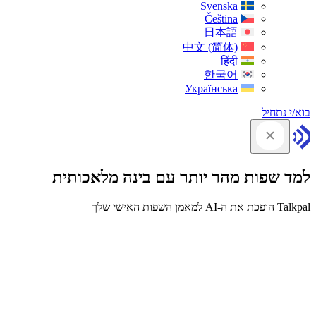
Svenska
Čeština
日本語
中文 (简体)
हिंदी
한국어
Українська
בוא/י נתחיל
למד שפות מהר יותר עם בינה מלאכותית
Talkpal הופכת את ה-AI למאמן השפות האישי שלך