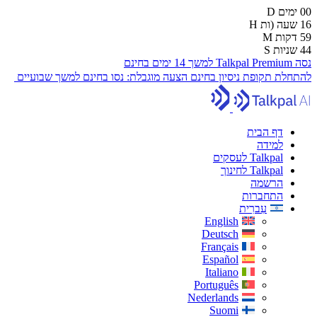
00
ימים
D
16
שעה (ות
H
59
דקות
M
43
שניות
S
נסה Talkpal Premium למשך 14 ימים בחינם
להתחלת תקופת ניסיון בחינם
הצעה מוגבלת:
נסו בחינם למשך שבועיים
דף הבית
למידה
Talkpal לעסקים
Talkpal לחינוך
הרשמה
התחברות
עִברִית
English
Deutsch
Français
Español
Italiano
Português
Nederlands
Suomi