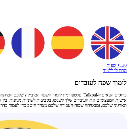
130+ שפות
התחילו ללמוד
לימוד שפה לעובדים
ברוכים הבאים ל-Talkpal, פלטפורמת לימוד השפה המובילה שלכם המותאמת במיוחד לעסקים. בשוק הגלובלי, תקשורת אפקטיבית היא אבן הפינה להצלחה. מתוך הכרה בכך,
אישית המעצימים את העובדים שלך לשגשג בסביבות לשוניות מגוונות. בי
הארגוני שלכם, ומבטיחה שכוח העבודה שלכם מצויד היטב כדי לעמוד בדריש