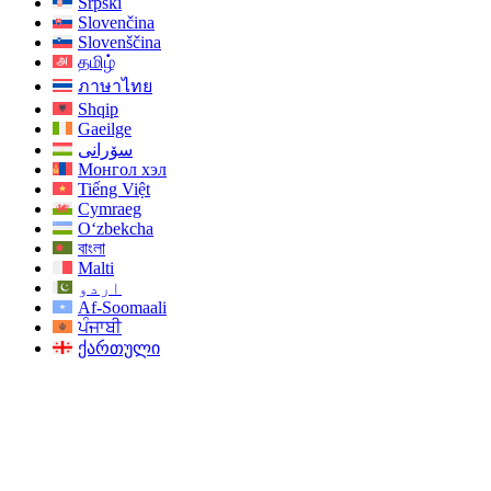
Srpski
Slovenčina
Slovenščina
தமிழ்
ภาษาไทย
Shqip
Gaeilge
سۆرانی
Монгол хэл
Tiếng Việt
Cymraeg
O‘zbekcha
বাংলা
Malti
اردو
Af-Soomaali
ਪੰਜਾਬੀ
ქართული