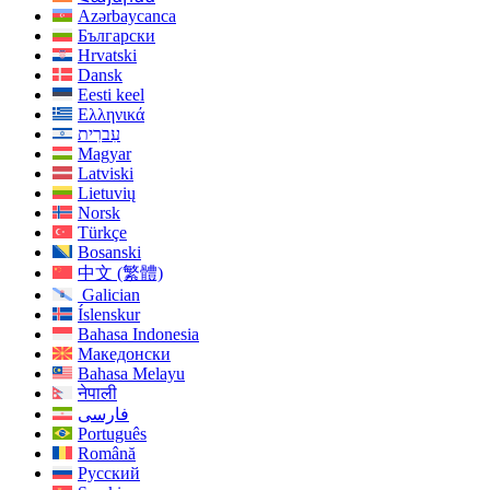
Azərbaycanca
Български
Hrvatski
Dansk
Eesti keel
Ελληνικά
עִברִית
Magyar
Latviski
Lietuvių
Norsk
Türkçe
Bosanski
中文 (繁體)
Galician
Íslenskur
Bahasa Indonesia
Македонски
Bahasa Melayu
नेपाली
فارسی
Português
Română
Русский