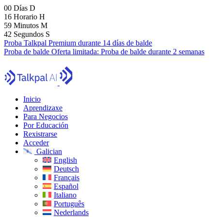
00
Días
D
16
Horario
H
59
Minutos
M
41
Segundos
S
Proba Talkpal Premium durante 14 días de balde
Proba de balde
Oferta limitada:
Proba de balde durante 2 semanas
Inicio
Aprendizaxe
Para Negocios
Por Educación
Rexistrarse
Acceder
Galician
English
Deutsch
Français
Español
Italiano
Português
Nederlands