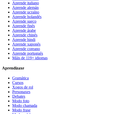
Aprende italiano
Aprende alemán
Aprende ucraíno
Aprende holandés
Aprende sueco
Aprende finés
Aprende árabe
Aprende chinés
Aprende hindi
Aprende xaponés
Aprende coreano
Aprende portugués
Máis de 119+ idiomas
Aprendizaxe
Gramática
Cursos
Xogos de rol
Personaxes
Debates
Modo foto
Modo chamada
Modo frase