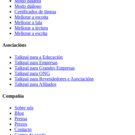
Modo palabra
Modo diálogo
Certificados de lingua
Mellorar a escoita
Mellorar a fala
Mellorar a lectura
Mellorar a escrita
Asociacións
Talkpal para a Educación
Talkpal para Empresas
Talkpal para Grandes Empresas
Talkpal para ONG
Talkpal para Revendedores e Asociacións
Talkpal para Afiliados
Compañía
Sobre nós
Blog
Prensa
Prezos
Contacto
Centro de axuda