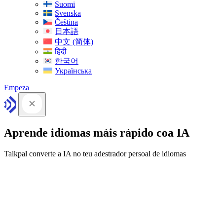
Suomi
Svenska
Čeština
日本語
中文 (简体)
हिंदी
한국어
Українська
Empeza
Aprende idiomas máis rápido coa IA
Talkpal converte a IA no teu adestrador persoal de idiomas