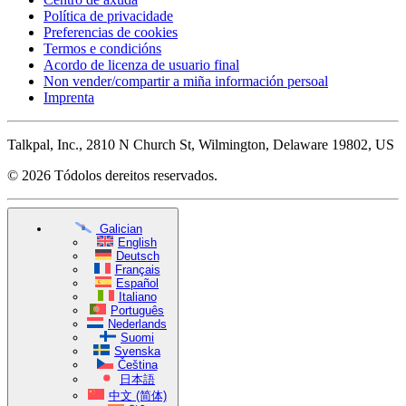
Política de privacidade
Preferencias de cookies
Termos e condicións
Acordo de licenza de usuario final
Non vender/compartir a miña información persoal
Imprenta
Talkpal, Inc., 2810 N Church St, Wilmington, Delaware 19802, US
© 2026 Tódolos dereitos reservados.
Galician
English
Deutsch
Français
Español
Italiano
Português
Nederlands
Suomi
Svenska
Čeština
日本語
中文 (简体)