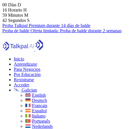
00
Días
D
16
Horario
H
59
Minutos
M
41
Segundos
S
Proba Talkpal Premium durante 14 días de balde
Proba de balde
Oferta limitada:
Proba de balde durante 2 semanas
Inicio
Aprendizaxe
Para Negocios
Por Educación
Rexistrarse
Acceder
Galician
English
Deutsch
Français
Español
Italiano
Português
Nederlands