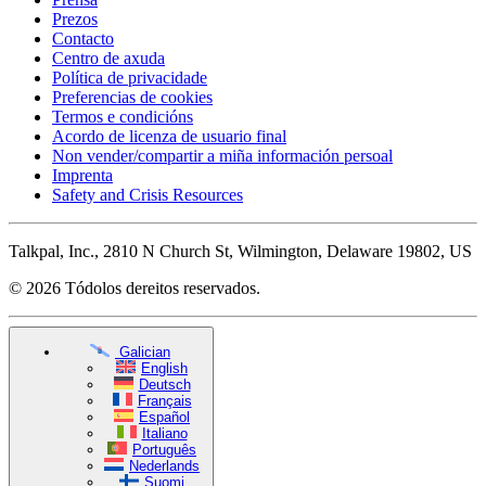
Prezos
Contacto
Centro de axuda
Política de privacidade
Preferencias de cookies
Termos e condicións
Acordo de licenza de usuario final
Non vender/compartir a miña información persoal
Imprenta
Safety and Crisis Resources
Talkpal, Inc., 2810 N Church St, Wilmington, Delaware 19802, US
© 2026 Tódolos dereitos reservados.
Galician
English
Deutsch
Français
Español
Italiano
Português
Nederlands
Suomi