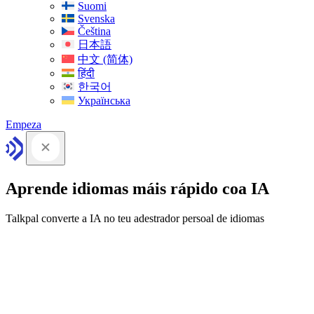
Suomi
Svenska
Čeština
日本語
中文 (简体)
हिंदी
한국어
Українська
Empeza
Aprende idiomas máis rápido coa IA
Talkpal converte a IA no teu adestrador persoal de idiomas