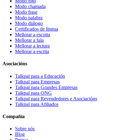
Modo foto
Modo chamada
Modo frase
Modo palabra
Modo diálogo
Certificados de lingua
Mellorar a escoita
Mellorar a fala
Mellorar a lectura
Mellorar a escrita
Asociacións
Talkpal para a Educación
Talkpal para Empresas
Talkpal para Grandes Empresas
Talkpal para ONG
Talkpal para Revendedores e Asociacións
Talkpal para Afiliados
Compañía
Sobre nós
Blog
Prensa