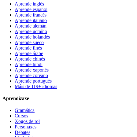
Aprende inglés
Aprende español
Aprende francés
Aprende italiano
Aprende alemán
Aprende ucraíno
Aprende holandés
Aprende sueco
Aprende finés
Aprende árabe
Aprende chinés
Aprende hindi
Aprende xaponés
Aprende coreano
Aprende portugués
Máis de 119+ idiomas
Aprendizaxe
Gramática
Cursos
Xogos de rol
Personaxes
Debates