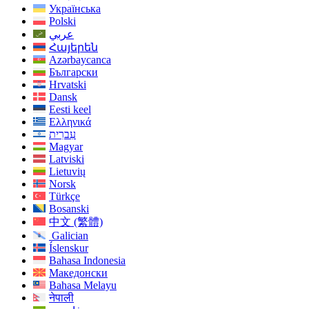
Українська
Polski
عربي
Հայերեն
Azərbaycanca
Български
Hrvatski
Dansk
Eesti keel
Ελληνικά
עִברִית
Magyar
Latviski
Lietuvių
Norsk
Türkçe
Bosanski
中文 (繁體)
Galician
Íslenskur
Bahasa Indonesia
Македонски
Bahasa Melayu
नेपाली