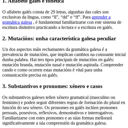
1. Alfabeto galés e fonética
O alfabeto galés consta de 29 letras, algunhas das cales son
exclusivas da lingua, como “ll”, “dd” e “ff”. Para
aprender a
gramática galesa
, é fundamental familiarizarse con este sistema de
escritura distintivo practicando a lectura e a escritura en galés.
2. Mutacións: unha característica galesa peculiar
Un dos aspectos máis rechamantes da gramática galesa é a
prevalencia de mutacións, que implican cambios na consoante inicial
dunha palabra. Hai tres tipos principais de mutacións en galés:
mutación branda, mutación nasal e mutación aspirada. Comprender
cando e como ocorren estas mutacións é vital para unha
comunicación precisa en galés.
3. Substantivos e pronomes: xénero e casos
Os substantivos galeses teñen xénero gramatical (masculino ou
feminino) e poden seguir diferentes regras de formación do plural en
función do seu xénero. Os pronomes en galés inclúen pronomes
persoais, posesivos, reflexivos, demostrativos e interrogativos.
Familiarizarse con estes pronomes e as súas formas mellorará
significativamente a súa comprensión da gramática galesa.