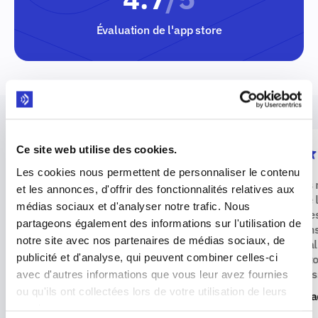
Évaluation de l'app store
Ce site web utilise des cookies.
Les cookies nous permettent de personnaliser le contenu
"
Parfaite pour apprendre une
"
L'une des 
et les annonces, d'offrir des fonctionnalités relatives aux
langue tout seul! Elle te corrige
apprendre l
médias sociaux et d'analyser notre trafic. Nous
vraiment et propose plein de
premium es
partageons également des informations sur l'utilisation de
façons fun de t’exercer à parler.
"
offre un e
notre site avec nos partenaires de médias sociaux, de
fonctionnal
publicité et d'analyse, qui peuvent combiner celles-ci
vraiment t
d'apprenti
avec d'autres informations que vous leur avez fournies
ou qu'ils ont collectées lors de votre utilisation de leurs
MioGatoParla22
Moua
services.