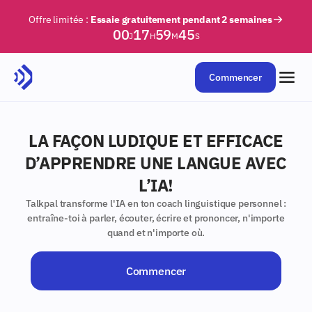
Offre limitée :
Essaie gratuitement pendant 2 semaines
00
17
59
44
J
H
M
S
Commencer
LA FAÇON LUDIQUE ET EFFICACE
D’APPRENDRE UNE LANGUE AVEC
L’IA!
Talkpal transforme l'IA en ton coach linguistique personnel :
entraîne-toi à parler, écouter, écrire et prononcer, n'importe
quand et n'importe où.
Commencer