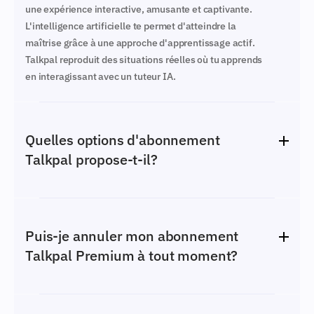
une expérience interactive, amusante et captivante.
L'intelligence artificielle te permet d'atteindre la
maîtrise grâce à une approche d'apprentissage actif.
Talkpal reproduit des situations réelles où tu apprends
en interagissant avec un tuteur IA.
Quelles options d'abonnement
Talkpal propose-t-il?
Talkpal propose un abonnement gratuit avec des
fonctionnalités limitées, ainsi que Talkpal Premium,
qui offre des fonctions avancées et illimitées. Talkpal
Puis-je annuler mon abonnement
Premium inclut des options de paiement mensuelles
Talkpal Premium à tout moment?
ou annuelles.
Oui, tu peux annuler ton abonnement Talkpal
Premium à tout moment. Après l'annulation,