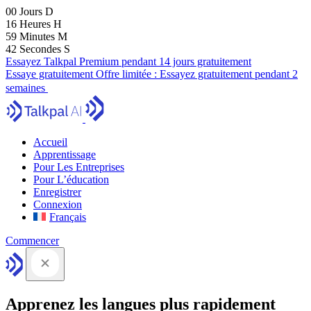
00
Jours
D
16
Heures
H
59
Minutes
M
41
Secondes
S
Essayez Talkpal Premium pendant 14 jours gratuitement
Essaye gratuitement
Offre limitée :
Essayez gratuitement pendant 2
semaines
Accueil
Apprentissage
Pour Les Entreprises
Pour L’éducation
Enregistrer
Connexion
Français
Commencer
Apprenez les langues plus rapidement