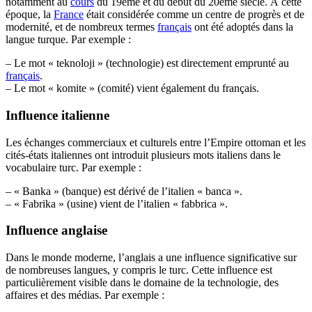
notamment au
cours
du 19ème et du début du 20ème siècle. À cette
époque, la
France
était considérée comme un centre de progrès et de
modernité, et de nombreux termes
français
ont été adoptés dans la
langue turque. Par exemple :
– Le mot « teknoloji » (technologie) est directement emprunté au
français
.
– Le mot « komite » (comité) vient également du français.
Influence italienne
Les échanges commerciaux et culturels entre l’Empire ottoman et les
cités-états italiennes ont introduit plusieurs mots italiens dans le
vocabulaire turc. Par exemple :
– « Banka » (banque) est dérivé de l’italien « banca ».
– « Fabrika » (usine) vient de l’italien « fabbrica ».
Influence anglaise
Dans le monde moderne, l’anglais a une influence significative sur
de nombreuses langues, y compris le turc. Cette influence est
particulièrement visible dans le domaine de la technologie, des
affaires et des médias. Par exemple :