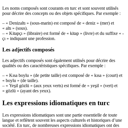
Les noms composés sont courants en turc et sont souvent utilisés
pour décrire des concepts ou des objets spécifiques. Par exemple :
– « Denizaltı » (sous-marin) est composé de « deniz » (mer) et
« altı » (sous).
– « Kitapçı » (libraire) est formé de « kitap » (livre) et du suffixe « -
çı » indiquant une profession.
Les adjectifs composés
Les adjectifs composés sont également utilisés pour décrire des
qualités ou des caractéristiques spécifiques. Par exemple :
– « Kısa boylu » (de petite taille) est composé de « kısa » (court) et
« boylu » (de taille).
– « Yeşil gözlü » (aux yeux verts) est formé de « yeşil » (vert) et
« gözlü » (ayant des yeux).
Les expressions idiomatiques en turc
Les expressions idiomatiques sont une partie essentielle de toute
langue et reflètent souvent les aspects culturels et historiques d’une
société. En turc, de nombreuses expressions idiomatiques ont des